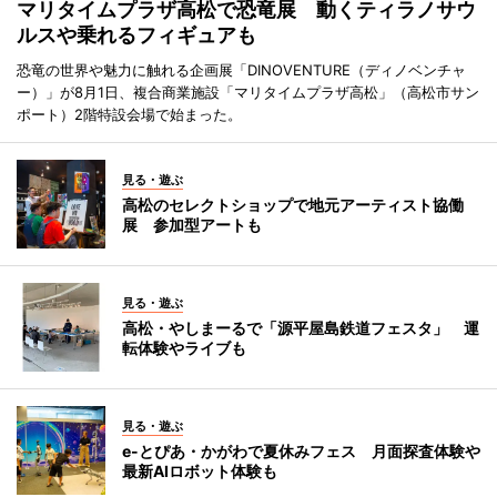
マリタイムプラザ高松で恐竜展 動くティラノサウ
ルスや乗れるフィギュアも
恐竜の世界や魅力に触れる企画展「DINOVENTURE（ディノベンチャ
ー）」が8月1日、複合商業施設「マリタイムプラザ高松」（高松市サン
ポート）2階特設会場で始まった。
見る・遊ぶ
高松のセレクトショップで地元アーティスト協働
展 参加型アートも
見る・遊ぶ
高松・やしまーるで「源平屋島鉄道フェスタ」 運
転体験やライブも
見る・遊ぶ
e-とぴあ・かがわで夏休みフェス 月面探査体験や
最新AIロボット体験も