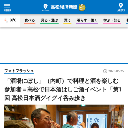
36°C
食べる
見る・遊ぶ
買う
暮らす・働く
学ぶ・知る
フォトフラッシュ
2026.05.25
「酒場にぼし」（内町）で料理と酒を楽しむ
参加者＝高松で日本酒はしご酒イベント「第1
回 高松日本酒グイグイ呑み歩き