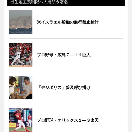
出生地主義制限へ大統領令署名
米イスラエル船舶の航行禁止検討
プロ野球・広島７―１１巨人
「デジポリス」普及呼び掛け
プロ野球・オリックス１―３楽天