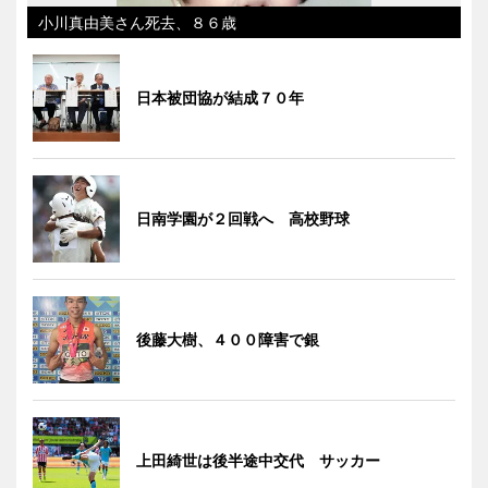
小川真由美さん死去、８６歳
日本被団協が結成７０年
日南学園が２回戦へ 高校野球
後藤大樹、４００障害で銀
上田綺世は後半途中交代 サッカー