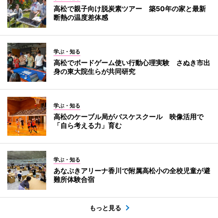
高松で親子向け脱炭素ツアー 築50年の家と最新
断熱の温度差体感
学ぶ・知る
高松でボードゲーム使い行動心理実験 さぬき市出
身の東大院生らが共同研究
学ぶ・知る
高松のケーブル局がバスケスクール 映像活用で
「自ら考える力」育む
学ぶ・知る
あなぶきアリーナ香川で附属高松小の全校児童が避
難所体験合宿
もっと見る