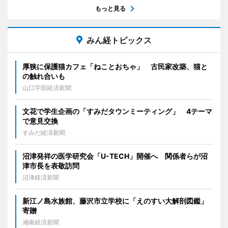
もっと見る
みん経トピックス
厚狭に保護猫カフェ「ねことおちゃ」 古民家改築、猫と
の触れ合いも
山口宇部経済新聞
文花で学生企画の「すみだタウンミーティング」 4テーマ
で意見交換
すみだ経済新聞
沼津発祥の医学研究会「U-TECH」開催へ 関係者らが沼
津市長を表敬訪問
沼津経済新聞
新江ノ島水族館、藤沢市立学校に「えのすい大解剖図鑑」
寄贈
湘南経済新聞