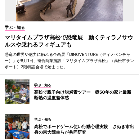
学ぶ・知る
マリタイムプラザ高松で恐竜展 動くティラノサウ
ルスや乗れるフィギュアも
恐竜の世界や魅力に触れる企画展「DINOVENTURE（ディノベンチャ
ー）」が8月1日、複合商業施設「マリタイムプラザ高松」（高松市サン
ポート）2階特設会場で始まった。
学ぶ・知る
高松で親子向け脱炭素ツアー 築50年の家と最新
断熱の温度差体感
学ぶ・知る
高松でボードゲーム使い行動心理実験 さぬき市出
身の東大院生らが共同研究