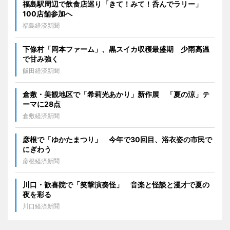
福島駅周辺で飲食店巡り「きて！みて！呑んでラリー」
100店舗参加へ
福島経済新聞
下條村「岡本ファーム」、黒スイカ収穫最盛期 少雨高温
で甘み強く
飯田経済新聞
倉敷・美観地区で「希莉光あかり」新作展 「夏の涼」テ
ーマに28点
倉敷経済新聞
彦根で「ゆかたまつり」 今年で30回目、浴衣姿の市民で
にぎわう
彦根経済新聞
川口・歓喜院で「笑撃演奏怪」 音楽と怪談と漫才で夏の
夜を彩る
川口経済新聞