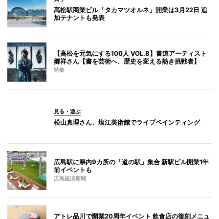
高松駅商業ビル「タカマツオルネ」開業は3月22日 追
加テナントも発表
【高松を元気にする100人 VOL.8】書道アーティスト
郷祥さん【書を芸術へ、歴史を変える熱き挑戦者】
特集
見る・遊ぶ
松山真理さん、塩江美術館でライブペインティング
広島駅に県内9カ所の「道の駅」集合 新駅ビル開業1年
前イベントも
広島経済新聞
アトレ品川で開業20周年イベント 飲食店の復刻メニュ