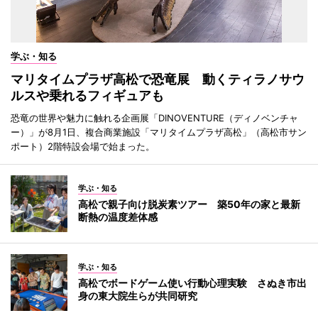
学ぶ・知る
マリタイムプラザ高松で恐竜展 動くティラノサウ
ルスや乗れるフィギュアも
恐竜の世界や魅力に触れる企画展「DINOVENTURE（ディノベンチャ
ー）」が8月1日、複合商業施設「マリタイムプラザ高松」（高松市サン
ポート）2階特設会場で始まった。
学ぶ・知る
高松で親子向け脱炭素ツアー 築50年の家と最新
断熱の温度差体感
学ぶ・知る
高松でボードゲーム使い行動心理実験 さぬき市出
身の東大院生らが共同研究