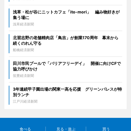
浅草・松が谷にニットカフェ「ito-mori」 編み物好きが
集う場に
浅草経済新聞
北習志野の老舗精肉店「鳥吉」が創業170周年 幕末から
続くのれん守る
船橋経済新聞
田川市民プールで「バリアフリーデイ」 開催に向けCFで
協力呼びかけ
筑豊経済新聞
3年連続甲子園出場の関東一高を応援 グリーンパレスが特
別ランチ
江戸川経済新聞
食べる
見る・遊ぶ
買う