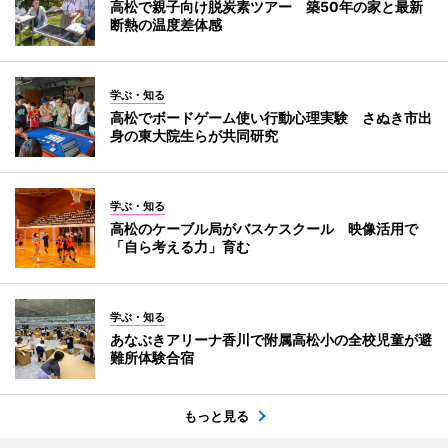
高松で親子向け脱炭素ツアー 築50年の家と最新
断熱の温度差体感
学ぶ・知る
高松でボードゲーム使い行動心理実験 さぬき市出
身の東大院生らが共同研究
学ぶ・知る
高松のケーブル局がバスケスクール 映像活用で
「自ら考える力」育む
学ぶ・知る
あなぶきアリーナ香川で附属高松小の全校児童が避
難所体験合宿
もっと見る