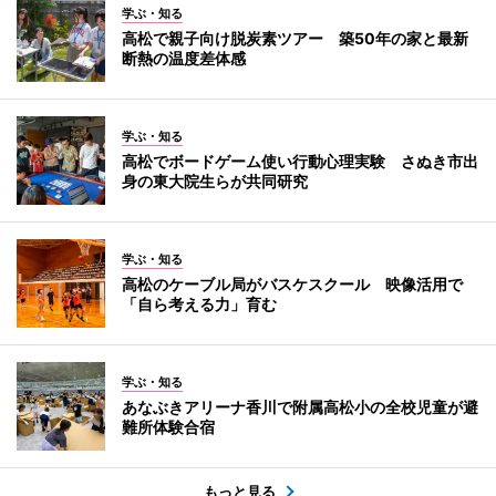
学ぶ・知る
高松で親子向け脱炭素ツアー 築50年の家と最新
断熱の温度差体感
学ぶ・知る
高松でボードゲーム使い行動心理実験 さぬき市出
身の東大院生らが共同研究
学ぶ・知る
高松のケーブル局がバスケスクール 映像活用で
「自ら考える力」育む
学ぶ・知る
あなぶきアリーナ香川で附属高松小の全校児童が避
難所体験合宿
もっと見る