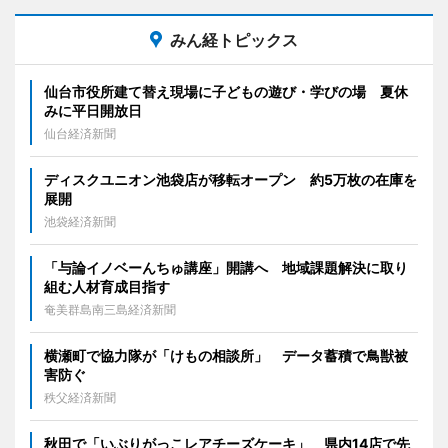
みん経トピックス
仙台市役所建て替え現場に子どもの遊び・学びの場 夏休
みに平日開放日
仙台経済新聞
ディスクユニオン池袋店が移転オープン 約5万枚の在庫を
展開
池袋経済新聞
「与論イノベーんちゅ講座」開講へ 地域課題解決に取り
組む人材育成目指す
奄美群島南三島経済新聞
横瀬町で協力隊が「けもの相談所」 データ蓄積で鳥獣被
害防ぐ
秩父経済新聞
秋田で「いぶりがっこレアチーズケーキ」 県内14店で先