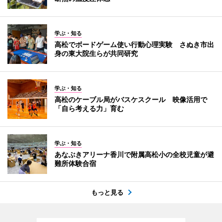
学ぶ・知る
高松でボードゲーム使い行動心理実験 さぬき市出
身の東大院生らが共同研究
学ぶ・知る
高松のケーブル局がバスケスクール 映像活用で
「自ら考える力」育む
学ぶ・知る
あなぶきアリーナ香川で附属高松小の全校児童が避
難所体験合宿
もっと見る