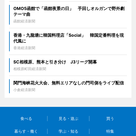
OMO5函館で「函館夜景の日」 手回しオルガンで野外劇
テーマ曲
函館経済新聞
香港・九龍塘に韓国料理店「Social」 韓国定番料理を現
代風に
香港経済新聞
SC相模原、熊本と引き分け J3リーグ開幕
相模原町田経済新聞
関門海峡花火大会、無料エリアなしの門司側をライブ配信
小倉経済新聞
食べる
見る・遊ぶ
買う
暮らす・働く
学ぶ・知る
特集