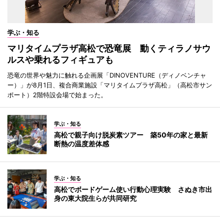
学ぶ・知る
マリタイムプラザ高松で恐竜展 動くティラノサウ
ルスや乗れるフィギュアも
恐竜の世界や魅力に触れる企画展「DINOVENTURE（ディノベンチャ
ー）」が8月1日、複合商業施設「マリタイムプラザ高松」（高松市サン
ポート）2階特設会場で始まった。
学ぶ・知る
高松で親子向け脱炭素ツアー 築50年の家と最新
断熱の温度差体感
学ぶ・知る
高松でボードゲーム使い行動心理実験 さぬき市出
身の東大院生らが共同研究