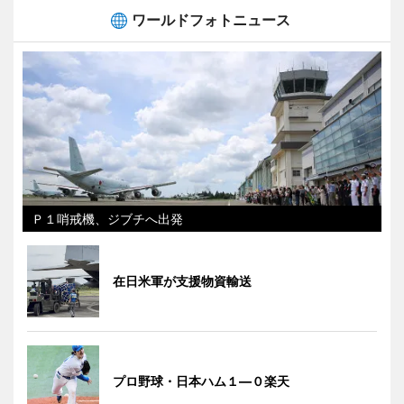
ワールドフォトニュース
Ｐ１哨戒機、ジブチへ出発
在日米軍が支援物資輸送
プロ野球・日本ハム１―０楽天