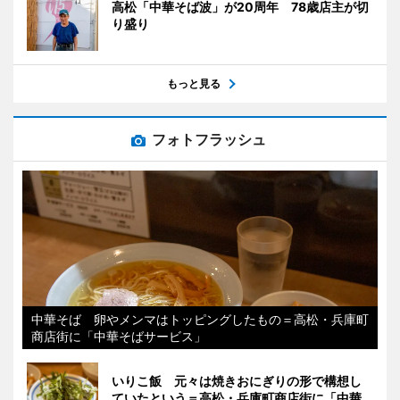
高松「中華そば波」が20周年 78歳店主が切
り盛り
もっと見る
フォトフラッシュ
中華そば 卵やメンマはトッピングしたもの＝高松・兵庫町
商店街に「中華そばサービス」
いりこ飯 元々は焼きおにぎりの形で構想し
ていたという＝高松・兵庫町商店街に「中華