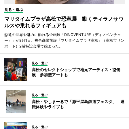
見る・遊ぶ
マリタイムプラザ高松で恐竜展 動くティラノサウ
ルスや乗れるフィギュアも
恐竜の世界や魅力に触れる企画展「DINOVENTURE（ディノベンチャ
ー）」が8月1日、複合商業施設「マリタイムプラザ高松」（高松市サン
ポート）2階特設会場で始まった。
見る・遊ぶ
高松のセレクトショップで地元アーティスト協働
展 参加型アートも
見る・遊ぶ
高松・やしまーるで「源平屋島鉄道フェスタ」 運
転体験やライブも
見る・遊ぶ