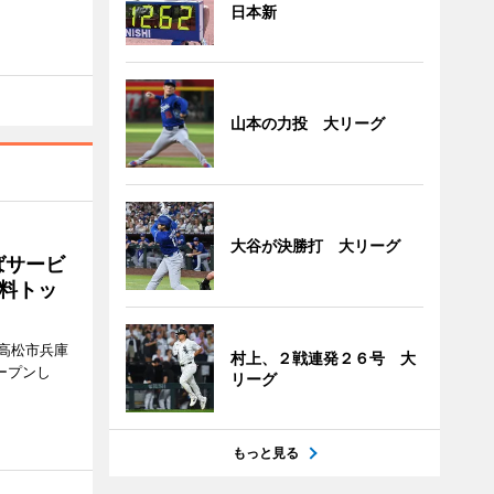
日本新
山本の力投 大リーグ
大谷が決勝打 大リーグ
ばサービ
料トッ
高松市兵庫
村上、２戦連発２６号 大
ープンし
リーグ
もっと見る