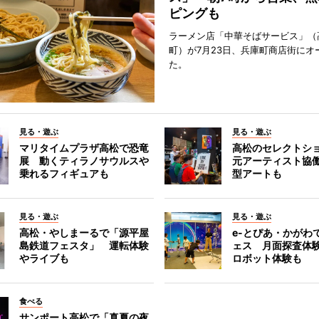
ピングも
ラーメン店「中華そばサービス」（
町）が7月23日、兵庫町商店街にオ
た。
見る・遊ぶ
見る・遊ぶ
マリタイムプラザ高松で恐竜
高松のセレクトシ
展 動くティラノサウルスや
元アーティスト協
乗れるフィギュアも
型アートも
見る・遊ぶ
見る・遊ぶ
高松・やしまーるで「源平屋
e-とぴあ・かがわ
島鉄道フェスタ」 運転体験
ェス 月面探査体験
やライブも
ロボット体験も
食べる
サンポート高松で「真夏の夜