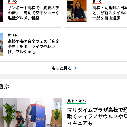
食べる
食べる
サンポート高松で「真夏の夜
高松・丸亀町の日
の夢」 海辺で空中ショーや
と」が新スタイル
地産グルメ、音楽
一品を自由追加
食べる
高松で海の音楽フェス「音楽
半島」船出 ライブや花い
け、マルシェも
もっと見る
遊ぶ
見る・遊ぶ
マリタイムプラザ高松
動くティラノサウルスや
ィギュアも