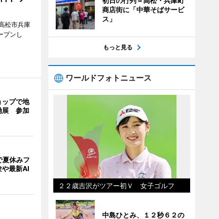
初日の行列＝高松・兵庫町
商店街に「中華そばサービ
ス」
高松市兵庫
ープンし
もっと見る
ワールドフォトニュース
ョップで地
働展 参加
で夏休みフ
や最新AI
２２歳吉沢がツアー初Ｖ 女子ゴルフ
中島ひとみ、１２秒６２の