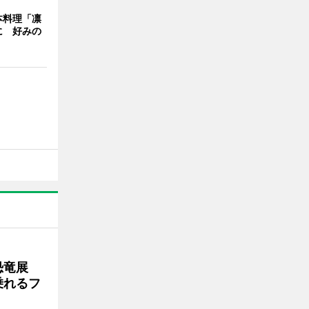
本料理「凛
に 好みの
で恐竜展
乗れるフ