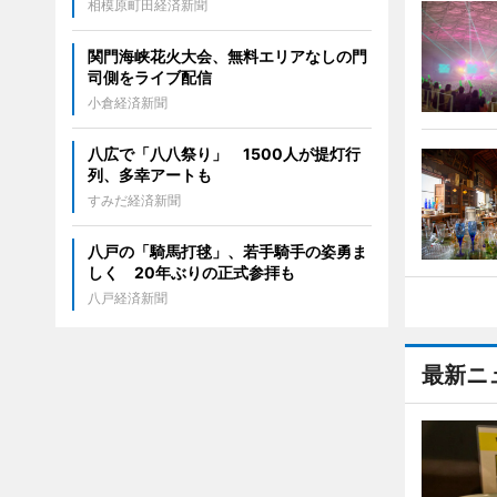
相模原町田経済新聞
関門海峡花火大会、無料エリアなしの門
司側をライブ配信
小倉経済新聞
八広で「八八祭り」 1500人が提灯行
列、多幸アートも
すみだ経済新聞
八戸の「騎馬打毬」、若手騎手の姿勇ま
しく 20年ぶりの正式参拝も
八戸経済新聞
最新ニ