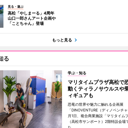
見る・遊ぶ
高松「やしまーる」4周年
山口一郎さんアート企画や
「ことちゃん」登場
もっと見る
知る
学ぶ・知る
マリタイムプラザ高松
動くティラノサウルスや
ィギュアも
恐竜の世界や魅力に触れる企画展
「DINOVENTURE（ディノベンチ
月1日、複合商業施設「マリタイム
（高松市サンポート）2階特設会場
た。