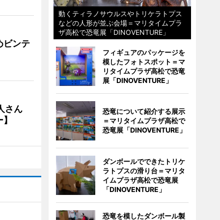
動くティラノサウルスやトリケラトプス
などの人形が並ぶ会場＝マリタイムプラ
ザ高松で恐竜展「DINOVENTURE」
めビンテ
フィギュアのパッケージを
模したフォトスポット＝マ
リタイムプラザ高松で恐竜
展「DINOVENTURE」
人さん
恐竜について紹介する展示
ー】
＝マリタイムプラザ高松で
恐竜展「DINOVENTURE」
ダンボールでできたトリケ
ラトプスの滑り台＝マリタ
イムプラザ高松で恐竜展
「DINOVENTURE」
恐竜を模したダンボール製