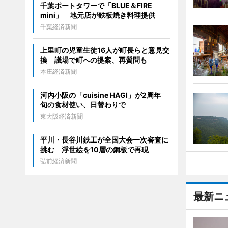
千葉ポートタワーで「BLUE＆FIRE
mini」 地元店が鉄板焼き料理提供
千葉経済新聞
上里町の児童生徒16人が町長らと意見交
換 議場で町への提案、再質問も
本庄経済新聞
河内小阪の「cuisine HAGI」が2周年
旬の食材使い、日替わりで
東大阪経済新聞
平川・長谷川鉄工が全国大会一次審査に
挑む 浮世絵を10層の鋼板で再現
弘前経済新聞
最新ニ