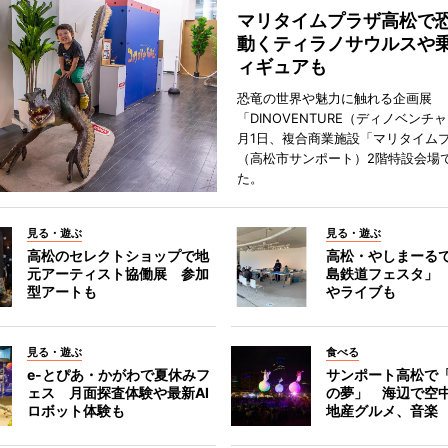
マリタイムプラザ高松
動くティラノサウルスや
ィギュアも
恐竜の世界や魅力に触れる企画展
「DINOVENTURE（ディノベンチ
月1日、複合商業施設「マリタイム
（高松市サンポート）2階特設会場
た。
見る・遊ぶ
見る・遊ぶ
高松のセレクトショップで地
高松・やしまーる
元アーティスト協働展 参加
島鉄道フェスタ」
型アートも
やライブも
見る・遊ぶ
食べる
e-とぴあ・かがわで夏休みフ
サンポート高松で
ェス 月面探査体験や最新AI
の夢」 海辺で空
ロボット体験も
地産グルメ、音楽