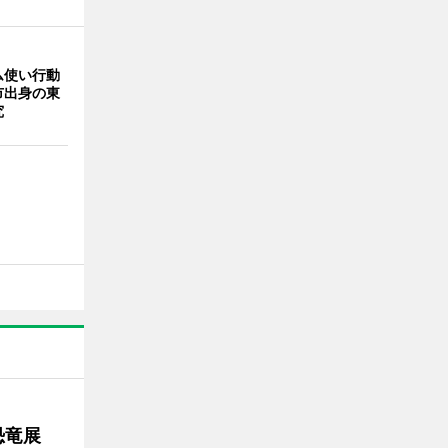
ム使い行動
市出身の東
究
で恐竜展