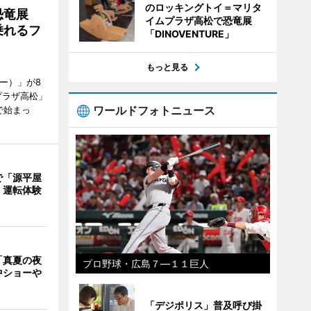
のロッキングトイ＝マリタ
で恐竜展
イムプラザ高松で恐竜展
乗れるフ
「DINOVENTURE」
もっと見る
ャー）」が8
プラザ高松」
ワールドフォトニュース
で始まっ
で「源平屋
 運転体験
「真夏の夜
プロ野球・広島７―１１巨人
中ショーや
「デジポリス」普及呼び掛