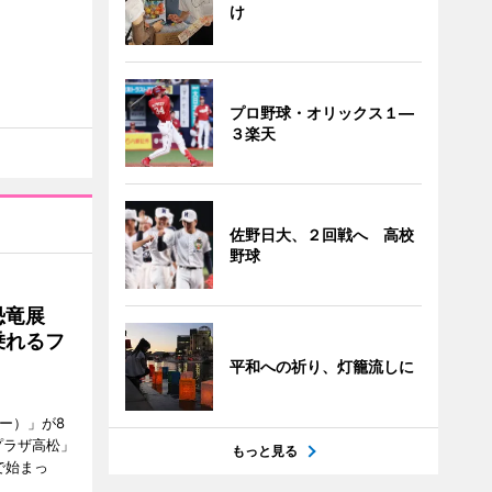
け
プロ野球・オリックス１―
３楽天
佐野日大、２回戦へ 高校
野球
で恐竜展
乗れるフ
平和への祈り、灯籠流しに
ャー）」が8
プラザ高松」
もっと見る
で始まっ