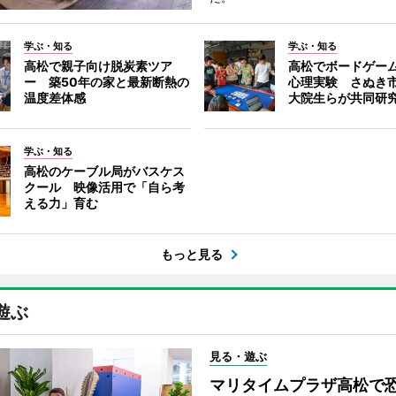
学ぶ・知る
学ぶ・知る
高松で親子向け脱炭素ツア
高松でボードゲー
ー 築50年の家と最新断熱の
心理実験 さぬき
温度差体感
大院生らが共同研
学ぶ・知る
高松のケーブル局がバスケス
クール 映像活用で「自ら考
える力」育む
もっと見る
遊ぶ
見る・遊ぶ
マリタイムプラザ高松