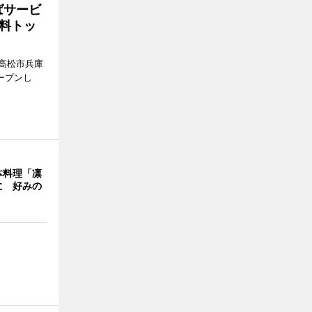
ばサービ
料トッ
高松市兵庫
ープンし
本料理「凛
に 好みの