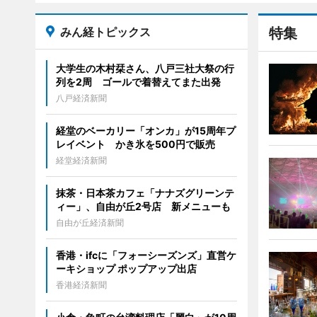
みん経トピックス
特集
大学生の木村栞さん、八戸三社大祭の行
列を2周 ゴールで着替えてまた出発
八戸経済新聞
経堂のベーカリー「オンカ」が15周年プ
レイベント かき氷を500円で販売
経堂経済新聞
抹茶・日本茶カフェ「ナナズグリーンテ
ィー」、自由が丘2号店 新メニューも
自由が丘経済新聞
香港・ifcに「フォーシーズンズ」直営ケ
ーキショップ ポップアップ出店
香港経済新聞