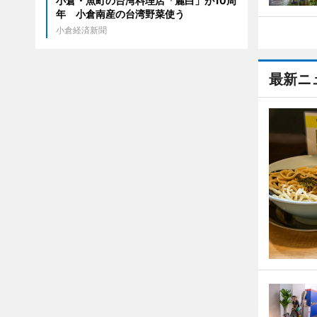
小倉・魚町の台湾料理店「麗白」が10周
年 小倉南産の台湾野菜使う
小倉経済新聞
最新ニ