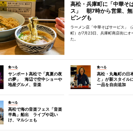
高松・兵庫町に「中華そ
ス」 朝7時から営業、無
ピングも
ラーメン店「中華そばサービス」（
町）が7月23日、兵庫町商店街にオ
た。
食べる
食べる
サンポート高松で「真夏の夜
高松・丸亀町の日
の夢」 海辺で空中ショーや
と」が新スタイル
地産グルメ、音楽
一品を自由追加
食べる
高松で海の音楽フェス「音楽
半島」船出 ライブや花い
け、マルシェも