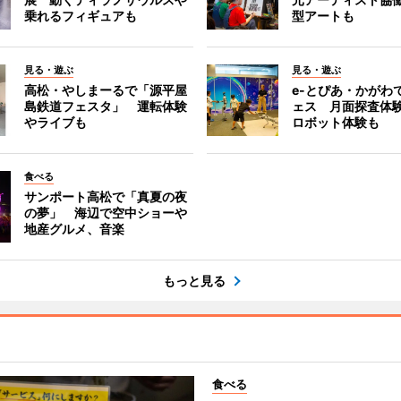
乗れるフィギュアも
型アートも
見る・遊ぶ
見る・遊ぶ
高松・やしまーるで「源平屋
e-とぴあ・かがわ
島鉄道フェスタ」 運転体験
ェス 月面探査体験
やライブも
ロボット体験も
食べる
サンポート高松で「真夏の夜
の夢」 海辺で空中ショーや
地産グルメ、音楽
もっと見る
食べる