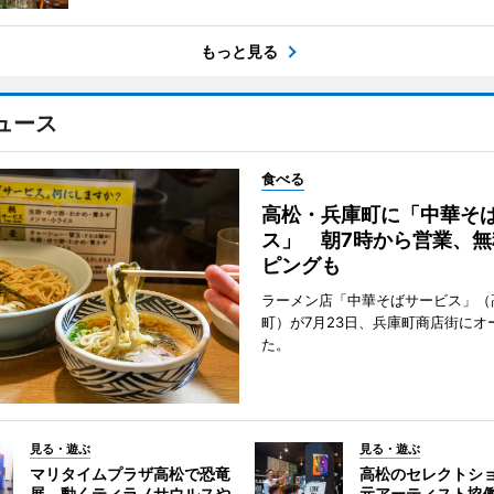
もっと見る
ュース
食べる
高松・兵庫町に「中華そ
ス」 朝7時から営業、無
ピングも
ラーメン店「中華そばサービス」（
町）が7月23日、兵庫町商店街にオ
た。
見る・遊ぶ
見る・遊ぶ
マリタイムプラザ高松で恐竜
高松のセレクトシ
展 動くティラノサウルスや
元アーティスト協