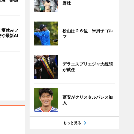
野球
で夏休みフ
松山は２６位 米男子ゴル
や最新AI
フ
デラエスプリエジャ大統領
が就任
冨安がクリスタルパレス加
入
もっと見る