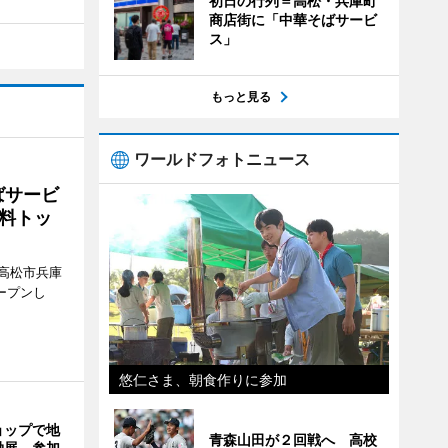
初日の行列＝高松・兵庫町
商店街に「中華そばサービ
ス」
もっと見る
ワールドフォトニュース
ばサービ
料トッ
高松市兵庫
ープンし
悠仁さま、朝食作りに参加
ョップで地
青森山田が２回戦へ 高校
働展 参加