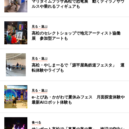
マリタイムプラザ高松で恐竜展 動くティラノサウ
ルスや乗れるフィギュアも
見る・遊ぶ
高松のセレクトショップで地元アーティスト協働
展 参加型アートも
見る・遊ぶ
高松・やしまーるで「源平屋島鉄道フェスタ」 運
転体験やライブも
見る・遊ぶ
e-とぴあ・かがわで夏休みフェス 月面探査体験や
最新AIロボット体験も
食べる
サンポート高松で「真夏の夜の夢」 海辺で空中シ