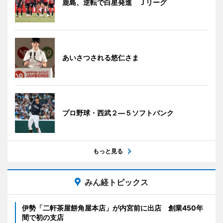
鹿島、逆転で白星発進 Ｊリーグ
あいさつされる悠仁さま
プロ野球・西武２―５ソフトバンク
もっと見る
みん経トピックス
伊勢「二軒茶屋餅角屋本店」が内宮前に出店 創業450年
間で初の支店