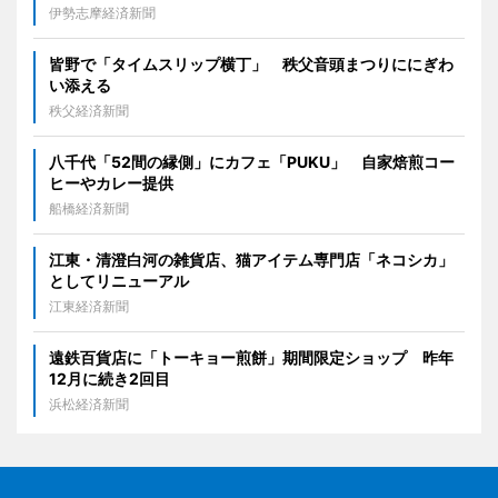
伊勢志摩経済新聞
皆野で「タイムスリップ横丁」 秩父音頭まつりににぎわ
い添える
秩父経済新聞
八千代「52間の縁側」にカフェ「PUKU」 自家焙煎コー
ヒーやカレー提供
船橋経済新聞
江東・清澄白河の雑貨店、猫アイテム専門店「ネコシカ」
としてリニューアル
江東経済新聞
遠鉄百貨店に「トーキョー煎餅」期間限定ショップ 昨年
12月に続き2回目
浜松経済新聞