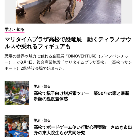
学ぶ・知る
マリタイムプラザ高松で恐竜展 動くティラノサウ
ルスや乗れるフィギュアも
恐竜の世界や魅力に触れる企画展「DINOVENTURE（ディノベンチャ
ー）」が8月1日、複合商業施設「マリタイムプラザ高松」（高松市サン
ポート）2階特設会場で始まった。
学ぶ・知る
高松で親子向け脱炭素ツアー 築50年の家と最新
断熱の温度差体感
学ぶ・知る
高松でボードゲーム使い行動心理実験 さぬき市出
身の東大院生らが共同研究