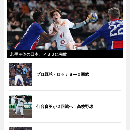
若手主体の日本、ＰＳＧに完敗
プロ野球・ロッテ８―０西武
仙台育英が２回戦へ 高校野球