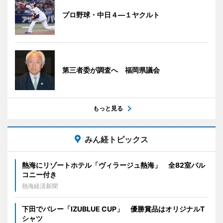
プロ野球・中日４―１ヤクルト
第三者委が調査へ 福岡県議会
もっと見る
みん経トピックス
熱海にリゾートホテル「ヴィラージュ熱海」 全82室バル
コニー付き
熱海経済新聞
下田でバレー「IZUBLUE CUP」 優勝賞品はオリジナルT
シャツ