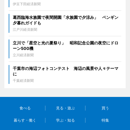
伊豆下田経済新聞
葛西臨海水族園で夜間開園「水族園で夕涼み」 ペンギン
夕暮れガイドも
江戸川経済新聞
立川で「星空と光の夏祭り」 昭和記念公園の夜空にドロ
ーン500機
立川経済新聞
千葉市の海辺フォトコンテスト 海辺の風景や人々テーマ
に
千葉経済新聞
食べる
見る・遊ぶ
買う
暮らす・働く
学ぶ・知る
特集