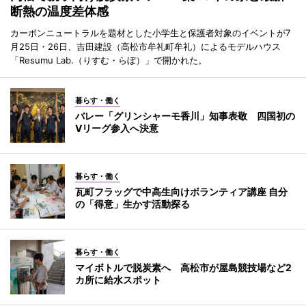
断熱の温度差体感
カーボンニュートラルを題材とした小学生と保護者対象のイベントが7
月25日・26日、吉田建設（高松市牟礼町牟礼）によるモデルハウス
「Resumu Lab.（りすむ・らぼ）」で開かれた。
暮らす・働く
バレー「グリンシャーモ香川」知事表敬 四国初の
Vリーグ参入へ決意
暮らす・働く
瓦町フラッグで中高生向けボランティア講座 自分
の「得意」生かす活動探る
暮らす・働く
マイボトルで脱炭素へ 高松市が屋島競技場など2
カ所に給水スポット