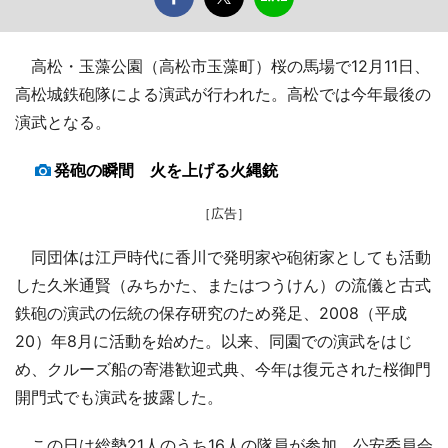
高松・玉藻公園（高松市玉藻町）桜の馬場で12月11日、
高松城鉄砲隊による演武が行われた。高松では今年最後の
演武となる。
発砲の瞬間 火を上げる火縄銃
［広告］
同団体は江戸時代に香川で発明家や砲術家としても活動
した久米通賢（みちかた、またはつうけん）の流儀と古式
鉄砲の演武の伝統の保存研究のため発足、2008（平成
20）年8月に活動を始めた。以来、同園での演武をはじ
め、クルーズ船の寄港歓迎式典、今年は復元された桜御門
開門式でも演武を披露した。
この日は総勢21人のうち16人の隊員が参加。公安委員会