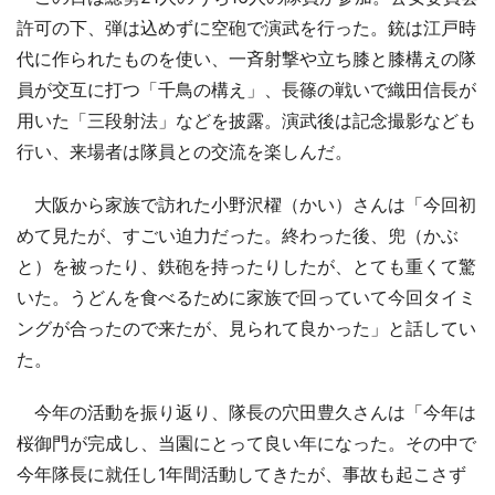
許可の下、弾は込めずに空砲で演武を行った。銃は江戸時
代に作られたものを使い、一斉射撃や立ち膝と膝構えの隊
員が交互に打つ「千鳥の構え」、長篠の戦いで織田信長が
用いた「三段射法」などを披露。演武後は記念撮影なども
行い、来場者は隊員との交流を楽しんだ。
大阪から家族で訪れた小野沢櫂（かい）さんは「今回初
めて見たが、すごい迫力だった。終わった後、兜（かぶ
と）を被ったり、鉄砲を持ったりしたが、とても重くて驚
いた。うどんを食べるために家族で回っていて今回タイミ
ングが合ったので来たが、見られて良かった」と話してい
た。
今年の活動を振り返り、隊長の穴田豊久さんは「今年は
桜御門が完成し、当園にとって良い年になった。その中で
今年隊長に就任し1年間活動してきたが、事故も起こさず