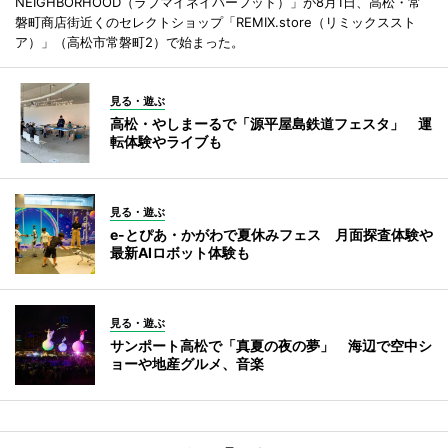
NEIGHBORHOOD（ラブマイネイバーフッド）」が8月1日、高松・常
磐町商店街近くのセレクトショップ「REMIX.store（リミックススト
ア）」（高松市常磐町2）で始まった。
見る・遊ぶ
高松・やしまーるで「源平屋島鉄道フェスタ」 運
転体験やライブも
見る・遊ぶ
e-とぴあ・かがわで夏休みフェス 月面探査体験や
最新AIロボット体験も
見る・遊ぶ
サンポート高松で「真夏の夜の夢」 海辺で空中シ
ョーや地産グルメ、音楽