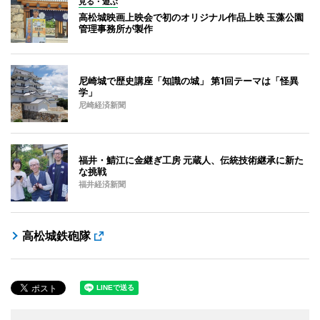
見る・遊ぶ
高松城映画上映会で初のオリジナル作品上映 玉藻公園
管理事務所が製作
尼崎城で歴史講座「知識の城」 第1回テーマは「怪異
学」
尼崎経済新聞
福井・鯖江に金継ぎ工房 元蔵人、伝統技術継承に新た
な挑戦
福井経済新聞
高松城鉄砲隊