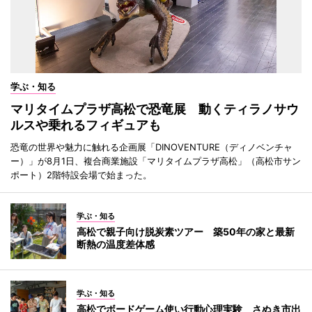
学ぶ・知る
マリタイムプラザ高松で恐竜展 動くティラノサウ
ルスや乗れるフィギュアも
恐竜の世界や魅力に触れる企画展「DINOVENTURE（ディノベンチャ
ー）」が8月1日、複合商業施設「マリタイムプラザ高松」（高松市サン
ポート）2階特設会場で始まった。
学ぶ・知る
高松で親子向け脱炭素ツアー 築50年の家と最新
断熱の温度差体感
学ぶ・知る
高松でボードゲーム使い行動心理実験 さぬき市出