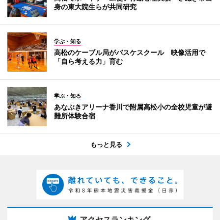
身の東大院生らが共同研究
学ぶ・知る
高松のケーブル局がバスケスクール 映像活用で
「自ら考える力」育む
学ぶ・知る
あなぶきアリーナ香川で附属高松小の全校児童が避
難所体験合宿
もっと見る
アクセスランキング