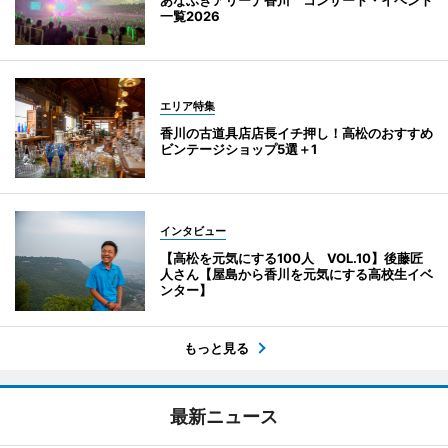
一覧2026
エリア特集
香川の古道具店店長イチ押し！高松のおすすめ
ビンテージショップ5選＋1
インタビュー
【高松を元気にする100人 VOL.10】後藤匠
人さん【屋島から香川を元気にする高校生イベ
ンター】
もっと見る
最新ニュース