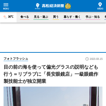
36°C
食べる
見る・遊ぶ
買う
暮らす・働く
学ぶ・知る
フォトフラッシュ
2023.03.15
目の前の海を使って偏光グラスの説明なども
行う＝リブラブに「長安眼鏡店」一級眼鏡作
製技能士が独立開業