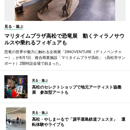
見る・遊ぶ
マリタイムプラザ高松で恐竜展 動くティラノサウ
ルスや乗れるフィギュアも
恐竜の世界や魅力に触れる企画展「DINOVENTURE（ディノベンチャ
ー）」が8月1日、複合商業施設「マリタイムプラザ高松」（高松市サン
ポート）2階特設会場で始まった。
見る・遊ぶ
高松のセレクトショップで地元アーティスト協働
展 参加型アートも
見る・遊ぶ
高松・やしまーるで「源平屋島鉄道フェスタ」 運
転体験やライブも