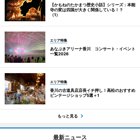
【かもねのたかまつ歴史小話】シリーズ：本能
寺の変は四国が大きく関係している！？
（1）
エリア特集
あなぶきアリーナ香川 コンサート・イベント
一覧2026
エリア特集
香川の古道具店店長イチ押し！高松のおすすめ
ビンテージショップ5選＋1
もっと見る
最新ニュース