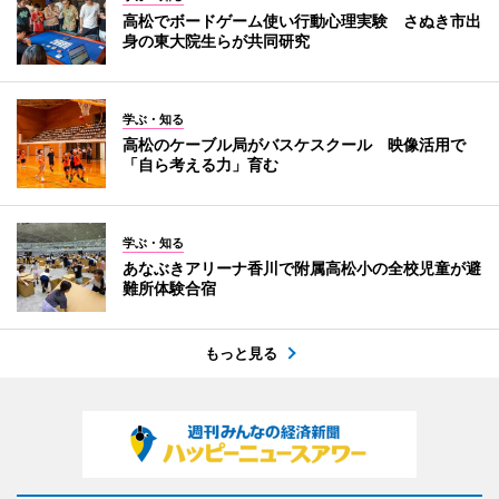
高松でボードゲーム使い行動心理実験 さぬき市出
身の東大院生らが共同研究
学ぶ・知る
高松のケーブル局がバスケスクール 映像活用で
「自ら考える力」育む
学ぶ・知る
あなぶきアリーナ香川で附属高松小の全校児童が避
難所体験合宿
もっと見る