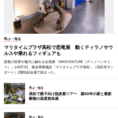
学ぶ・知る
マリタイムプラザ高松で恐竜展 動くティラノサウ
ルスや乗れるフィギュアも
恐竜の世界や魅力に触れる企画展「DINOVENTURE（ディノベンチャ
ー）」が8月1日、複合商業施設「マリタイムプラザ高松」（高松市サン
ポート）2階特設会場で始まった。
学ぶ・知る
高松で親子向け脱炭素ツアー 築50年の家と最新
断熱の温度差体感
学ぶ・知る