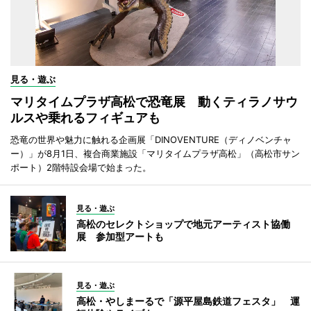
見る・遊ぶ
マリタイムプラザ高松で恐竜展 動くティラノサウ
ルスや乗れるフィギュアも
恐竜の世界や魅力に触れる企画展「DINOVENTURE（ディノベンチャ
ー）」が8月1日、複合商業施設「マリタイムプラザ高松」（高松市サン
ポート）2階特設会場で始まった。
見る・遊ぶ
高松のセレクトショップで地元アーティスト協働
展 参加型アートも
見る・遊ぶ
高松・やしまーるで「源平屋島鉄道フェスタ」 運