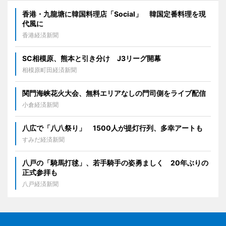
香港・九龍塘に韓国料理店「Social」 韓国定番料理を現
代風に
香港経済新聞
SC相模原、熊本と引き分け J3リーグ開幕
相模原町田経済新聞
関門海峡花火大会、無料エリアなしの門司側をライブ配信
小倉経済新聞
八広で「八八祭り」 1500人が提灯行列、多幸アートも
すみだ経済新聞
八戸の「騎馬打毬」、若手騎手の姿勇ましく 20年ぶりの
正式参拝も
八戸経済新聞