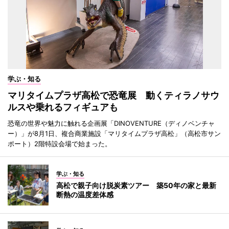
学ぶ・知る
マリタイムプラザ高松で恐竜展 動くティラノサウ
ルスや乗れるフィギュアも
恐竜の世界や魅力に触れる企画展「DINOVENTURE（ディノベンチャ
ー）」が8月1日、複合商業施設「マリタイムプラザ高松」（高松市サン
ポート）2階特設会場で始まった。
学ぶ・知る
高松で親子向け脱炭素ツアー 築50年の家と最新
断熱の温度差体感