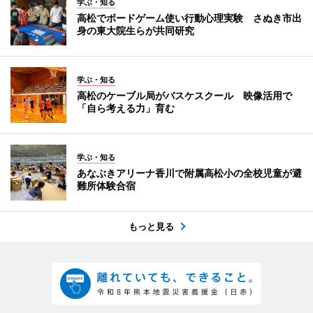
学ぶ・知る
高松でボードゲーム使い行動心理実験 さぬき市出
身の東大院生らが共同研究
学ぶ・知る
高松のケーブル局がバスケスクール 映像活用で
「自ら考える力」育む
学ぶ・知る
あなぶきアリーナ香川で附属高松小の全校児童が避
難所体験合宿
もっと見る