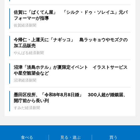
佐賀に「ばくてん屋」 「シルク・ドゥ・ソレイユ」元パ
フォーマーが指導
佐賀経済新聞
今帰仁・上運天に「ナギッコ」 島ラッキョウやモズクの
加工品販売
やんばる経済新聞
沼津「淡島ホテル」が夏限定イベント イラストサービス
や星空観望会など
沼津経済新聞
墨田区役所、「令和8年8月8日婚」 300人超が婚姻届、
開庁前から長い列
すみだ経済新聞
食べる
見る・遊ぶ
買う