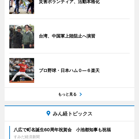
災害ボランティア、活動本格化
台湾、中国軍上陸阻止へ演習
プロ野球・日本ハム０―６楽天
もっと見る
みん経トピックス
八広で町名誕生60周年祝賀会 小池都知事も祝福
すみだ経済新聞