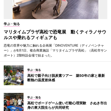
学ぶ・知る
マリタイムプラザ高松で恐竜展 動くティラノサウ
ルスや乗れるフィギュアも
恐竜の世界や魅力に触れる企画展「DINOVENTURE（ディノベンチャ
ー）」が8月1日、複合商業施設「マリタイムプラザ高松」（高松市サン
ポート）2階特設会場で始まった。
学ぶ・知る
高松で親子向け脱炭素ツアー 築50年の家と最新
断熱の温度差体感
学ぶ・知る
高松でボードゲーム使い行動心理実験 さぬき市出
身の東大院生らが共同研究