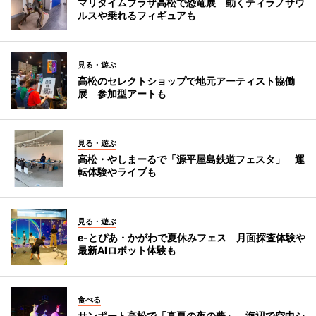
マリタイムプラザ高松で恐竜展 動くティラノサウ
ルスや乗れるフィギュアも
見る・遊ぶ
高松のセレクトショップで地元アーティスト協働
展 参加型アートも
見る・遊ぶ
高松・やしまーるで「源平屋島鉄道フェスタ」 運
転体験やライブも
見る・遊ぶ
e-とぴあ・かがわで夏休みフェス 月面探査体験や
最新AIロボット体験も
食べる
サンポート高松で「真夏の夜の夢」 海辺で空中シ