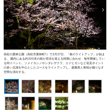
高松の栗林公園（高松市栗林町1）で3月27日、「春のライトアップ」が始ま
る。 園内にある約300本の桜が見頃を迎える時期に合わせ、毎年開催してい
る同イベント。ソメイヨシノやシダレザクラ、エドヒガンなど花見ポイント
の多い北湖を中心としたコースをライトアップし、庭園美と夜桜が織りなす
空間を演出する。