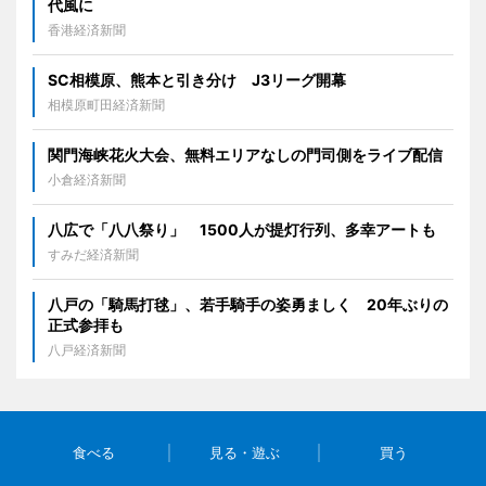
代風に
香港経済新聞
SC相模原、熊本と引き分け J3リーグ開幕
相模原町田経済新聞
関門海峡花火大会、無料エリアなしの門司側をライブ配信
小倉経済新聞
八広で「八八祭り」 1500人が提灯行列、多幸アートも
すみだ経済新聞
八戸の「騎馬打毬」、若手騎手の姿勇ましく 20年ぶりの
正式参拝も
八戸経済新聞
食べる
見る・遊ぶ
買う