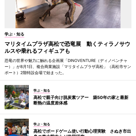
学ぶ・知る
マリタイムプラザ高松で恐竜展 動くティラノサウ
ルスや乗れるフィギュアも
恐竜の世界や魅力に触れる企画展「DINOVENTURE（ディノベンチャ
ー）」が8月1日、複合商業施設「マリタイムプラザ高松」（高松市サン
ポート）2階特設会場で始まった。
学ぶ・知る
高松で親子向け脱炭素ツアー 築50年の家と最新
断熱の温度差体感
学ぶ・知る
高松でボードゲーム使い行動心理実験 さぬき市出