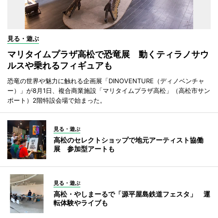
見る・遊ぶ
マリタイムプラザ高松で恐竜展 動くティラノサウ
ルスや乗れるフィギュアも
恐竜の世界や魅力に触れる企画展「DINOVENTURE（ディノベンチャ
ー）」が8月1日、複合商業施設「マリタイムプラザ高松」（高松市サン
ポート）2階特設会場で始まった。
見る・遊ぶ
高松のセレクトショップで地元アーティスト協働
展 参加型アートも
見る・遊ぶ
高松・やしまーるで「源平屋島鉄道フェスタ」 運
転体験やライブも