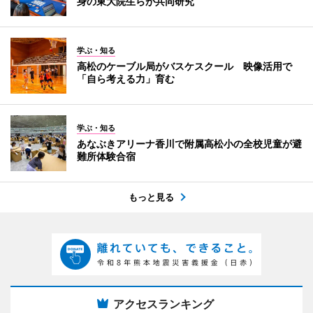
身の東大院生らが共同研究
学ぶ・知る
高松のケーブル局がバスケスクール 映像活用で
「自ら考える力」育む
学ぶ・知る
あなぶきアリーナ香川で附属高松小の全校児童が避
難所体験合宿
もっと見る
アクセスランキング