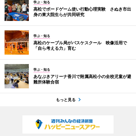
学ぶ・知る
高松でボードゲーム使い行動心理実験 さぬき市出
身の東大院生らが共同研究
学ぶ・知る
高松のケーブル局がバスケスクール 映像活用で
「自ら考える力」育む
学ぶ・知る
あなぶきアリーナ香川で附属高松小の全校児童が避
難所体験合宿
もっと見る