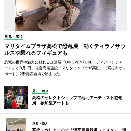
見る・遊ぶ
マリタイムプラザ高松で恐竜展 動くティラノサウ
ルスや乗れるフィギュアも
恐竜の世界や魅力に触れる企画展「DINOVENTURE（ディノベンチャ
ー）」が8月1日、複合商業施設「マリタイムプラザ高松」（高松市サン
ポート）2階特設会場で始まった。
見る・遊ぶ
高松のセレクトショップで地元アーティスト協働
展 参加型アートも
見る・遊ぶ
高松・やしまーるで「源平屋島鉄道フェスタ」 運