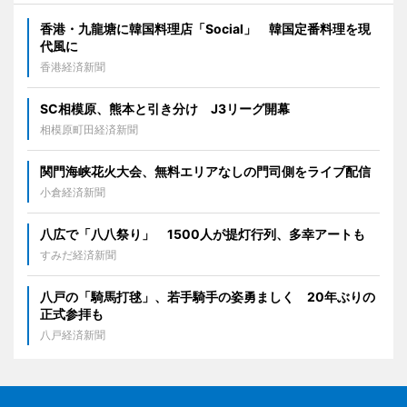
香港・九龍塘に韓国料理店「Social」 韓国定番料理を現
代風に
香港経済新聞
SC相模原、熊本と引き分け J3リーグ開幕
相模原町田経済新聞
関門海峡花火大会、無料エリアなしの門司側をライブ配信
小倉経済新聞
八広で「八八祭り」 1500人が提灯行列、多幸アートも
すみだ経済新聞
八戸の「騎馬打毬」、若手騎手の姿勇ましく 20年ぶりの
正式参拝も
八戸経済新聞