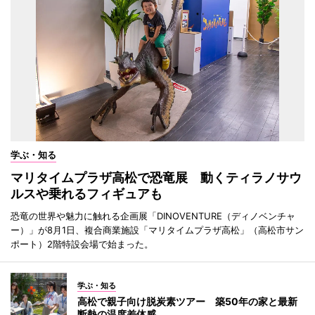
学ぶ・知る
マリタイムプラザ高松で恐竜展 動くティラノサウ
ルスや乗れるフィギュアも
恐竜の世界や魅力に触れる企画展「DINOVENTURE（ディノベンチャ
ー）」が8月1日、複合商業施設「マリタイムプラザ高松」（高松市サン
ポート）2階特設会場で始まった。
学ぶ・知る
高松で親子向け脱炭素ツアー 築50年の家と最新
断熱の温度差体感