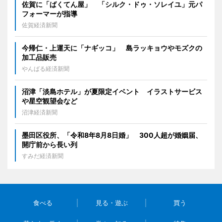
佐賀に「ばくてん屋」 「シルク・ドゥ・ソレイユ」元パ
フォーマーが指導
佐賀経済新聞
今帰仁・上運天に「ナギッコ」 島ラッキョウやモズクの
加工品販売
やんばる経済新聞
沼津「淡島ホテル」が夏限定イベント イラストサービス
や星空観望会など
沼津経済新聞
墨田区役所、「令和8年8月8日婚」 300人超が婚姻届、
開庁前から長い列
すみだ経済新聞
食べる
見る・遊ぶ
買う