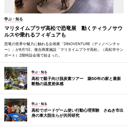
学ぶ・知る
マリタイムプラザ高松で恐竜展 動くティラノサウ
ルスや乗れるフィギュアも
恐竜の世界や魅力に触れる企画展「DINOVENTURE（ディノベンチャ
ー）」が8月1日、複合商業施設「マリタイムプラザ高松」（高松市サン
ポート）2階特設会場で始まった。
学ぶ・知る
高松で親子向け脱炭素ツアー 築50年の家と最新
断熱の温度差体感
学ぶ・知る
高松でボードゲーム使い行動心理実験 さぬき市出
身の東大院生らが共同研究