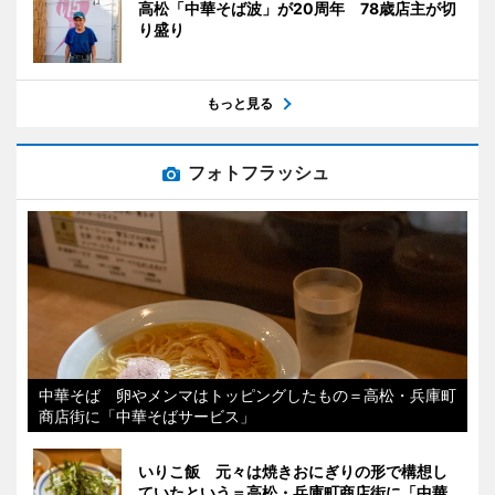
高松「中華そば波」が20周年 78歳店主が切
り盛り
もっと見る
フォトフラッシュ
中華そば 卵やメンマはトッピングしたもの＝高松・兵庫町
商店街に「中華そばサービス」
いりこ飯 元々は焼きおにぎりの形で構想し
ていたという＝高松・兵庫町商店街に「中華