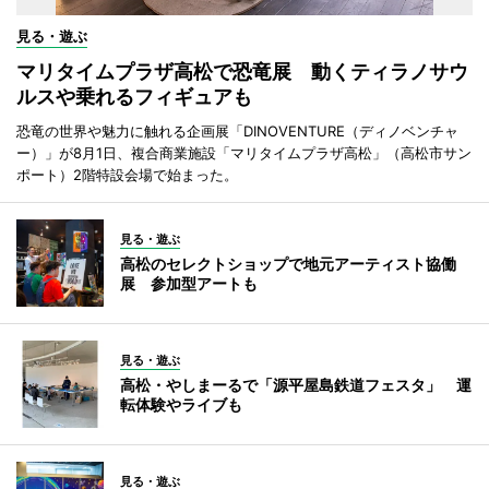
見る・遊ぶ
マリタイムプラザ高松で恐竜展 動くティラノサウ
ルスや乗れるフィギュアも
恐竜の世界や魅力に触れる企画展「DINOVENTURE（ディノベンチャ
ー）」が8月1日、複合商業施設「マリタイムプラザ高松」（高松市サン
ポート）2階特設会場で始まった。
見る・遊ぶ
高松のセレクトショップで地元アーティスト協働
展 参加型アートも
見る・遊ぶ
高松・やしまーるで「源平屋島鉄道フェスタ」 運
転体験やライブも
見る・遊ぶ