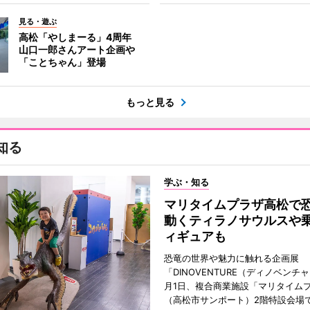
見る・遊ぶ
高松「やしまーる」4周年
山口一郎さんアート企画や
「ことちゃん」登場
もっと見る
知る
学ぶ・知る
マリタイムプラザ高松
動くティラノサウルスや
ィギュアも
恐竜の世界や魅力に触れる企画展
「DINOVENTURE（ディノベンチ
月1日、複合商業施設「マリタイム
（高松市サンポート）2階特設会場