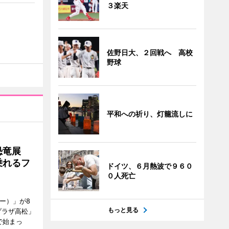
３楽天
佐野日大、２回戦へ 高校
野球
平和への祈り、灯籠流しに
で恐竜展
乗れるフ
ドイツ、６月熱波で９６０
０人死亡
ャー）」が8
もっと見る
プラザ高松」
で始まっ