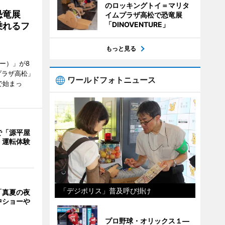
のロッキングトイ＝マリタ
で恐竜展
イムプラザ高松で恐竜展
「DINOVENTURE」
乗れるフ
もっと見る
ャー）」が8
プラザ高松」
ワールドフォトニュース
で始まっ
で「源平屋
 運転体験
「デジポリス」普及呼び掛け
「真夏の夜
中ショーや
プロ野球・オリックス１―