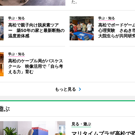
た。
学ぶ・知る
学ぶ・知る
高松で親子向け脱炭素ツア
高松でボードゲー
ー 築50年の家と最新断熱の
心理実験 さぬき
温度差体感
大院生らが共同研
学ぶ・知る
高松のケーブル局がバスケス
クール 映像活用で「自ら考
える力」育む
もっと見る
遊ぶ
見る・遊ぶ
マリタイムプラザ高松