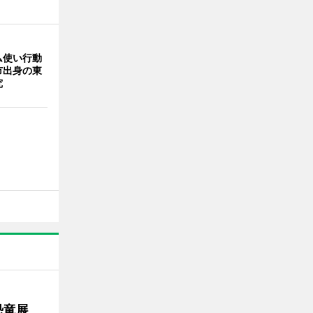
ム使い行動
市出身の東
究
で恐竜展