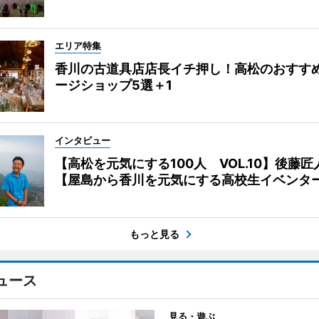
エリア特集
香川の古道具店店長イチ押し！高松のおすす
ージショップ5選＋1
インタビュー
【高松を元気にする100人 VOL.10】後藤匠
【屋島から香川を元気にする高校生イベンタ
もっと見る
ュース
見る・遊ぶ