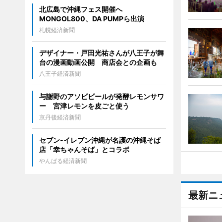
北広島で沖縄フェス開催へ
MONGOL800、DA PUMPら出演
札幌経済新聞
デザイナー・戸田光祐さんが八王子が舞
台の漫画動画公開 商店会との企画も
八王子経済新聞
与謝野のアソビビールが発酵レモンサワ
ー 宮津レモンを皮ごと使う
京丹後経済新聞
セブン‐イレブン沖縄が名護の沖縄そば
店「幸ちゃんそば」とコラボ
やんばる経済新聞
最新ニ