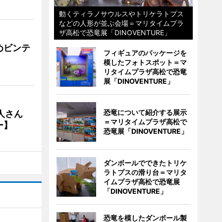
動くティラノサウルスやトリケラトプス
などの人形が並ぶ会場＝マリタイムプラ
ザ高松で恐竜展「DINOVENTURE」
めビンテ
フィギュアのパッケージを
模したフォトスポット＝マ
リタイムプラザ高松で恐竜
展「DINOVENTURE」
恐竜について紹介する展示
人さん
＝マリタイムプラザ高松で
ー】
恐竜展「DINOVENTURE」
ダンボールでできたトリケ
ラトプスの滑り台＝マリタ
イムプラザ高松で恐竜展
「DINOVENTURE」
恐竜を模したダンボール製