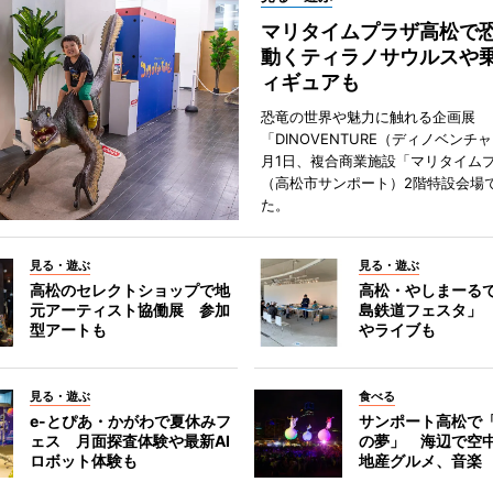
マリタイムプラザ高松
動くティラノサウルスや
ィギュアも
恐竜の世界や魅力に触れる企画展
「DINOVENTURE（ディノベンチ
月1日、複合商業施設「マリタイム
（高松市サンポート）2階特設会場
た。
見る・遊ぶ
見る・遊ぶ
高松のセレクトショップで地
高松・やしまーる
元アーティスト協働展 参加
島鉄道フェスタ」
型アートも
やライブも
見る・遊ぶ
食べる
e-とぴあ・かがわで夏休みフ
サンポート高松で
ェス 月面探査体験や最新AI
の夢」 海辺で空
ロボット体験も
地産グルメ、音楽