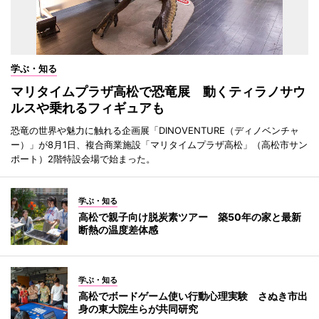
学ぶ・知る
マリタイムプラザ高松で恐竜展 動くティラノサウ
ルスや乗れるフィギュアも
恐竜の世界や魅力に触れる企画展「DINOVENTURE（ディノベンチャ
ー）」が8月1日、複合商業施設「マリタイムプラザ高松」（高松市サン
ポート）2階特設会場で始まった。
学ぶ・知る
高松で親子向け脱炭素ツアー 築50年の家と最新
断熱の温度差体感
学ぶ・知る
高松でボードゲーム使い行動心理実験 さぬき市出
身の東大院生らが共同研究