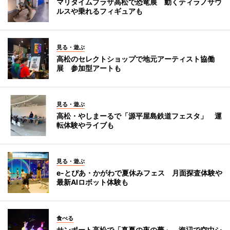
マリタイムプラザ高松で恐竜展 動くティラノサウ
ルスや乗れるフィギュアも
見る・遊ぶ
高松のセレクトショップで地元アーティスト協働
展 参加型アートも
見る・遊ぶ
高松・やしまーるで「源平屋島鉄道フェスタ」 運
転体験やライブも
見る・遊ぶ
e-とぴあ・かがわで夏休みフェス 月面探査体験や
最新AIロボット体験も
食べる
サンポート高松で「真夏の夜の夢」 海辺で空中シ