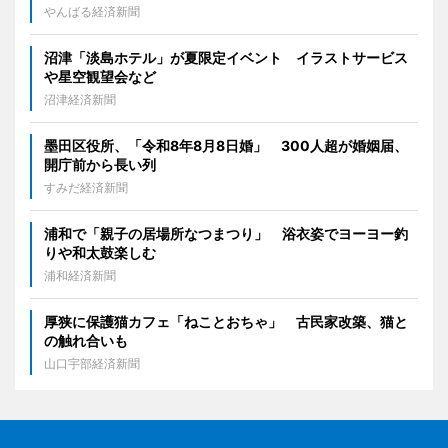
やんばる経済新聞
沼津「淡島ホテル」が夏限定イベント イラストサービス
や星空観望会など
沼津経済新聞
墨田区役所、「令和8年8月8日婚」 300人超が婚姻届、
開庁前から長い列
すみだ経済新聞
浦和で「親子の居場所なつまつり」 浴衣姿でヨーヨー釣
りや和太鼓楽しむ
浦和経済新聞
厚狭に保護猫カフェ「ねことおちゃ」 古民家改築、猫と
の触れ合いも
山口宇部経済新聞