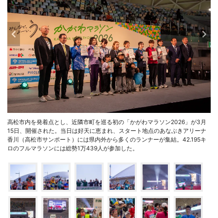
高松市内を発着点とし、近隣市町を巡る初の「かがわマラソン2026」が3月
15日、開催された。当日は好天に恵まれ、スタート地点のあなぶきアリーナ
香川（高松市サンポート）には県内外から多くのランナーが集結。42.195キ
ロのフルマラソンには総勢1万439人が参加した。