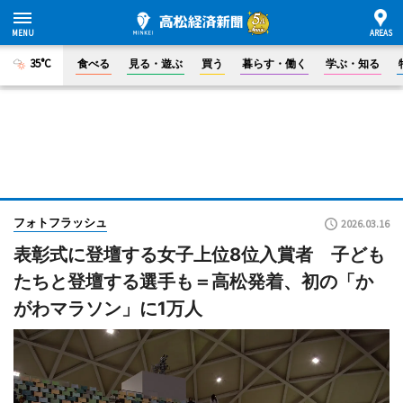
35°C
食べる
見る・遊ぶ
買う
暮らす・働く
学ぶ・知る
フォトフラッシュ
2026.03.16
表彰式に登壇する女子上位8位入賞者 子ども
たちと登壇する選手も＝高松発着、初の「か
がわマラソン」に1万人