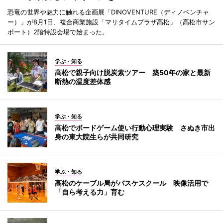
恐竜の世界や魅力に触れる企画展「DINOVENTURE（ディノベンチャ
ー）」が8月1日、複合商業施設「マリタイムプラザ高松」（高松市サン
ポート）2階特設会場で始まった。
学ぶ・知る
高松で親子向け脱炭素ツアー 築50年の家と最新
断熱の温度差体感
学ぶ・知る
高松でボードゲーム使い行動心理実験 さぬき市出
身の東大院生らが共同研究
学ぶ・知る
高松のケーブル局がバスケスクール 映像活用で
「自ら考える力」育む