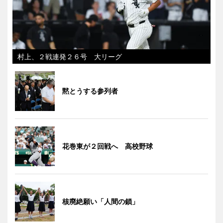
村上、２戦連発２６号 大リーグ
黙とうする参列者
花巻東が２回戦へ 高校野球
核廃絶願い「人間の鎖」