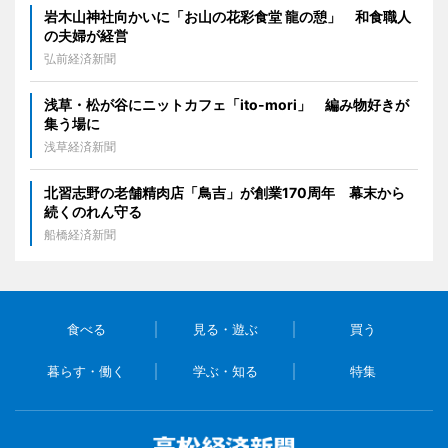
岩木山神社向かいに「お山の花彩食堂 龍の憩」 和食職人
の夫婦が経営
弘前経済新聞
浅草・松が谷にニットカフェ「ito-mori」 編み物好きが
集う場に
浅草経済新聞
北習志野の老舗精肉店「鳥吉」が創業170周年 幕末から
続くのれん守る
船橋経済新聞
食べる
見る・遊ぶ
買う
暮らす・働く
学ぶ・知る
特集