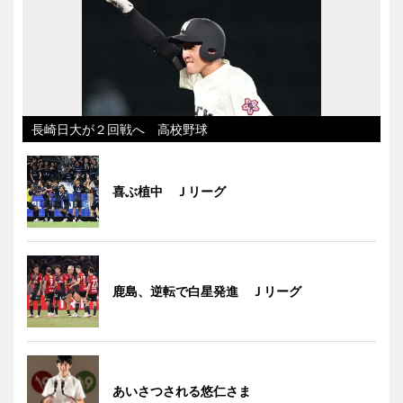
長崎日大が２回戦へ 高校野球
喜ぶ植中 Ｊリーグ
鹿島、逆転で白星発進 Ｊリーグ
あいさつされる悠仁さま