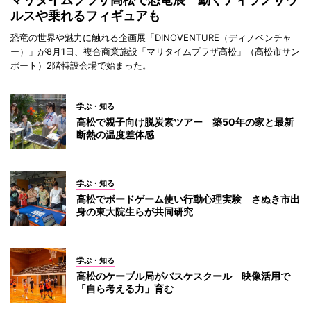
ルスや乗れるフィギュアも
恐竜の世界や魅力に触れる企画展「DINOVENTURE（ディノベンチャ
ー）」が8月1日、複合商業施設「マリタイムプラザ高松」（高松市サン
ポート）2階特設会場で始まった。
学ぶ・知る
高松で親子向け脱炭素ツアー 築50年の家と最新
断熱の温度差体感
学ぶ・知る
高松でボードゲーム使い行動心理実験 さぬき市出
身の東大院生らが共同研究
学ぶ・知る
高松のケーブル局がバスケスクール 映像活用で
「自ら考える力」育む