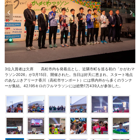
3位入賞者は欠席 高松市内を発着点とし、近隣市町を巡る初の「かがわマ
ラソン2026」が3月15日、開催された。当日は好天に恵まれ、スタート地点
のあなぶきアリーナ香川（高松市サンポート）には県内外から多くのランナ
ーが集結。42.195キロのフルマラソンには総勢1万439人が参加した。