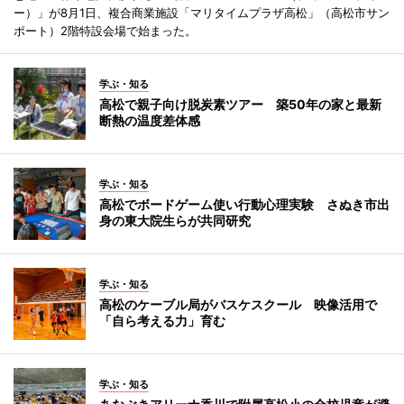
ー）」が8月1日、複合商業施設「マリタイムプラザ高松」（高松市サン
ポート）2階特設会場で始まった。
学ぶ・知る
高松で親子向け脱炭素ツアー 築50年の家と最新
断熱の温度差体感
学ぶ・知る
高松でボードゲーム使い行動心理実験 さぬき市出
身の東大院生らが共同研究
学ぶ・知る
高松のケーブル局がバスケスクール 映像活用で
「自ら考える力」育む
学ぶ・知る