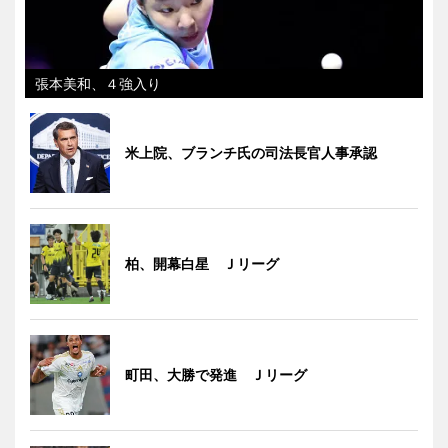
張本美和、４強入り
米上院、ブランチ氏の司法長官人事承認
柏、開幕白星 Ｊリーグ
町田、大勝で発進 Ｊリーグ