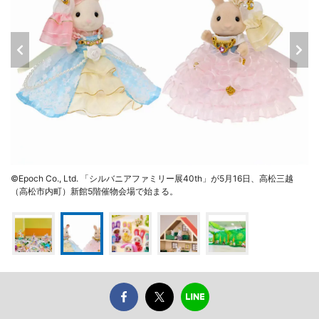
©Epoch Co., Ltd. 「シルバニアファミリー展40th」が5月16日、高松三越
（高松市内町）新館5階催物会場で始まる。