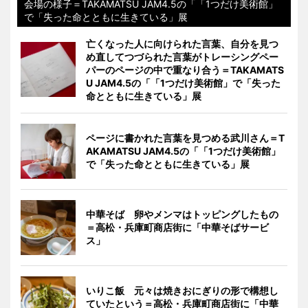
会場の様子＝TAKAMATSU JAM4.5の「「1つだけ美術館」
で「失った命とともに生きている」展
亡くなった人に向けられた言葉、自分を見つ
め直してつづられた言葉がトレーシングペー
パーのページの中で重なり合う＝TAKAMATS
U JAM4.5の「「1つだけ美術館」で「失った
命とともに生きている」展
ページに書かれた言葉を見つめる武川さん＝T
AKAMATSU JAM4.5の「「1つだけ美術館」
で「失った命とともに生きている」展
中華そば 卵やメンマはトッピングしたもの
＝高松・兵庫町商店街に「中華そばサービ
ス」
いりこ飯 元々は焼きおにぎりの形で構想し
ていたという＝高松・兵庫町商店街に「中華