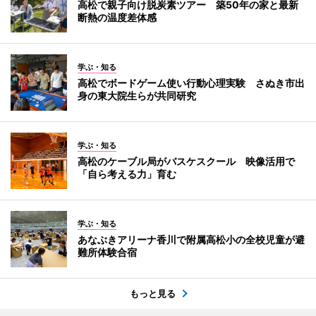
高松で親子向け脱炭素ツアー 築50年の家と最新
断熱の温度差体感
学ぶ・知る
高松でボードゲーム使い行動心理実験 さぬき市出
身の東大院生らが共同研究
学ぶ・知る
高松のケーブル局がバスケスクール 映像活用で
「自ら考える力」育む
学ぶ・知る
あなぶきアリーナ香川で附属高松小の全校児童が避
難所体験合宿
もっと見る