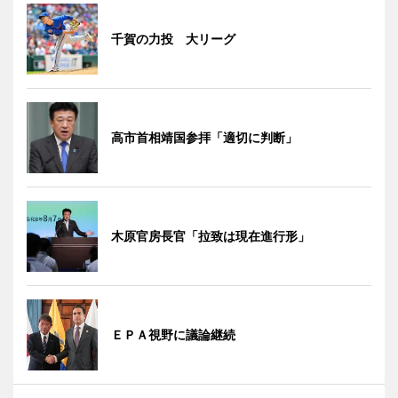
千賀の力投 大リーグ
高市首相靖国参拝「適切に判断」
木原官房長官「拉致は現在進行形」
ＥＰＡ視野に議論継続