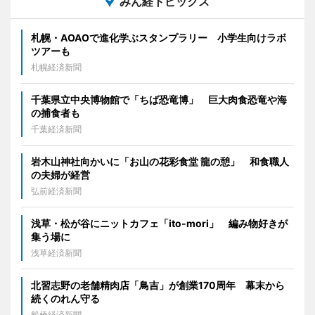
みん経トピックス
札幌・AOAOで進化学ぶスタンプラリー 小学生向けラボ
ツアーも
札幌経済新聞
千葉県立中央博物館で「ちば恐竜博」 巨大肉食恐竜や海
の捕食者も
千葉経済新聞
岩木山神社向かいに「お山の花彩食堂 龍の憩」 和食職人
の夫婦が経営
弘前経済新聞
浅草・松が谷にニットカフェ「ito-mori」 編み物好きが
集う場に
浅草経済新聞
北習志野の老舗精肉店「鳥吉」が創業170周年 幕末から
続くのれん守る
船橋経済新聞