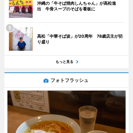
沖縄の「牛そば焼肉しんちゃん」が高松進
出 牛骨スープのそばを看板に
高松「中華そば波」が20周年 78歳店主が切
り盛り
もっと見る
フォトフラッシュ