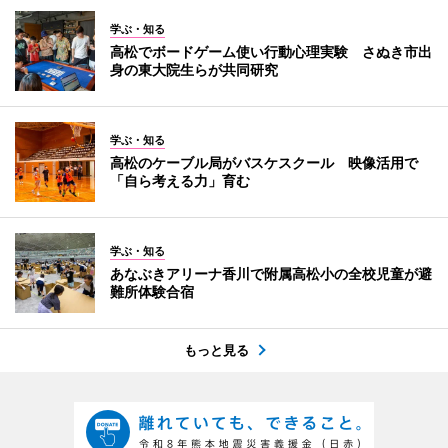
学ぶ・知る
高松でボードゲーム使い行動心理実験 さぬき市出
身の東大院生らが共同研究
学ぶ・知る
高松のケーブル局がバスケスクール 映像活用で
「自ら考える力」育む
学ぶ・知る
あなぶきアリーナ香川で附属高松小の全校児童が避
難所体験合宿
もっと見る