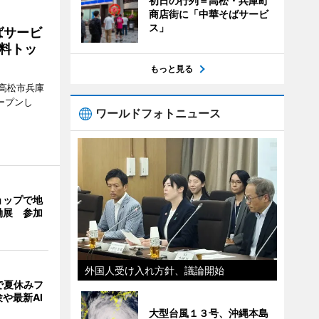
初日の行列＝高松・兵庫町
商店街に「中華そばサービ
ス」
ばサービ
料トッ
もっと見る
高松市兵庫
ープンし
ワールドフォトニュース
ョップで地
働展 参加
外国人受け入れ方針、議論開始
で夏休みフ
や最新AI
大型台風１３号、沖縄本島