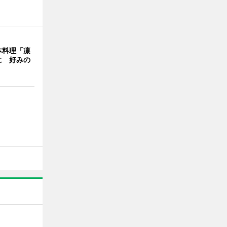
本料理「凛
に 好みの