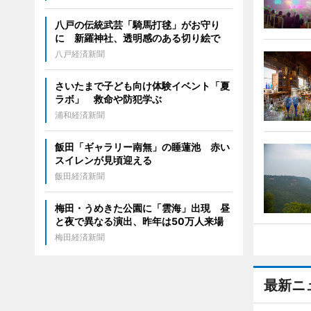
八戸の伝統武芸「騎馬打毬」がお守り
に 新羅神社、透明感のある切り絵で
八戸経済新聞
さいたまで子ども向け体験イベント「夏
ラボ」 救命や防犯学ぶ
浦和経済新聞
飯田「ギャラリー南無」の睡蓮池 赤い
スイレンが見頃迎える
飯田経済新聞
梅田・うめきた公園に「雲海」出現 昼
と夜で異なる演出、昨年は50万人来場
梅田経済新聞
最新ニ