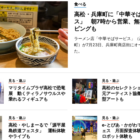
食べる
高松・兵庫町に「中華そ
ス」 朝7時から営業、無
ピングも
ラーメン店「中華そばサービス」（
町）が7月23日、兵庫町商店街にオ
た。
見る・遊ぶ
見る・遊ぶ
マリタイムプラザ高松で恐竜
高松のセレクトシ
展 動くティラノサウルスや
元アーティスト協
乗れるフィギュアも
型アートも
見る・遊ぶ
見る・遊ぶ
高松・やしまーるで「源平屋
e-とぴあ・かがわ
島鉄道フェスタ」 運転体験
ェス 月面探査体験
やライブも
ロボット体験も