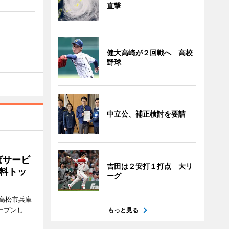
直撃
健大高崎が２回戦へ 高校
野球
中立公、補正検討を要請
ばサービ
吉田は２安打１打点 大リ
料トッ
ーグ
高松市兵庫
ープンし
もっと見る