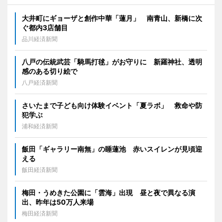
大井町にギョーザと創作中華「蓮月」 南青山、新橋に次
ぐ都内3店舗目
品川経済新聞
八戸の伝統武芸「騎馬打毬」がお守りに 新羅神社、透明
感のある切り絵で
八戸経済新聞
さいたまで子ども向け体験イベント「夏ラボ」 救命や防
犯学ぶ
浦和経済新聞
飯田「ギャラリー南無」の睡蓮池 赤いスイレンが見頃迎
える
飯田経済新聞
梅田・うめきた公園に「雲海」出現 昼と夜で異なる演
出、昨年は50万人来場
梅田経済新聞