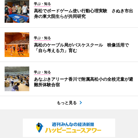
学ぶ・知る
高松でボードゲーム使い行動心理実験 さぬき市出
身の東大院生らが共同研究
学ぶ・知る
高松のケーブル局がバスケスクール 映像活用で
「自ら考える力」育む
学ぶ・知る
あなぶきアリーナ香川で附属高松小の全校児童が避
難所体験合宿
もっと見る