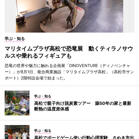
学ぶ・知る
マリタイムプラザ高松で恐竜展 動くティラノサウ
ルスや乗れるフィギュアも
恐竜の世界や魅力に触れる企画展「DINOVENTURE（ディノベンチャ
ー）」が8月1日、複合商業施設「マリタイムプラザ高松」（高松市サン
ポート）2階特設会場で始まった。
学ぶ・知る
高松で親子向け脱炭素ツアー 築50年の家と最新
断熱の温度差体感
学ぶ・知る
高松でボードゲーム使い行動心理実験 さぬき市出