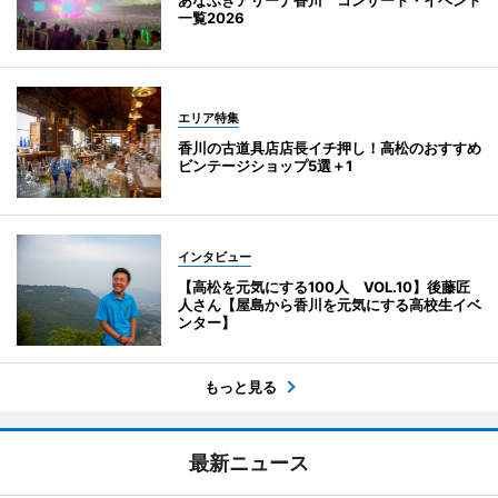
一覧2026
エリア特集
香川の古道具店店長イチ押し！高松のおすすめ
ビンテージショップ5選＋1
インタビュー
【高松を元気にする100人 VOL.10】後藤匠
人さん【屋島から香川を元気にする高校生イベ
ンター】
もっと見る
最新ニュース