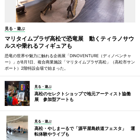
見る・遊ぶ
マリタイムプラザ高松で恐竜展 動くティラノサウ
ルスや乗れるフィギュアも
恐竜の世界や魅力に触れる企画展「DINOVENTURE（ディノベンチャ
ー）」が8月1日、複合商業施設「マリタイムプラザ高松」（高松市サン
ポート）2階特設会場で始まった。
見る・遊ぶ
高松のセレクトショップで地元アーティスト協働
展 参加型アートも
見る・遊ぶ
高松・やしまーるで「源平屋島鉄道フェスタ」 運
転体験やライブも