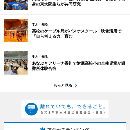
身の東大院生らが共同研究
学ぶ・知る
高松のケーブル局がバスケスクール 映像活用で
「自ら考える力」育む
学ぶ・知る
あなぶきアリーナ香川で附属高松小の全校児童が避
難所体験合宿
もっと見る
アクセスランキング