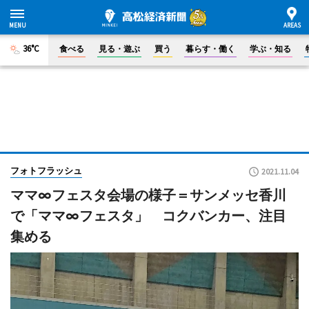
36°C
食べる
見る・遊ぶ
買う
暮らす・働く
学ぶ・知る
フォトフラッシュ
2021.11.04
ママ∞フェスタ会場の様子＝サンメッセ香川
で「ママ∞フェスタ」 コクバンカー、注目
集める