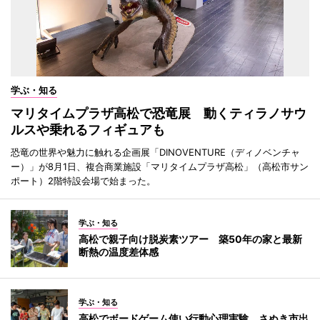
学ぶ・知る
マリタイムプラザ高松で恐竜展 動くティラノサウ
ルスや乗れるフィギュアも
恐竜の世界や魅力に触れる企画展「DINOVENTURE（ディノベンチャ
ー）」が8月1日、複合商業施設「マリタイムプラザ高松」（高松市サン
ポート）2階特設会場で始まった。
学ぶ・知る
高松で親子向け脱炭素ツアー 築50年の家と最新
断熱の温度差体感
学ぶ・知る
高松でボードゲーム使い行動心理実験 さぬき市出