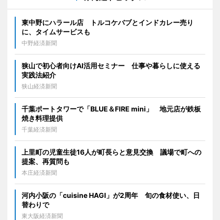
東中野にハラール店 トルコケバブとインドカレー売り
に、タイムサービスも
中野経済新聞
狭山で初心者向けAI活用セミナー 仕事や暮らしに使える
実践法紹介
狭山経済新聞
千葉ポートタワーで「BLUE＆FIRE mini」 地元店が鉄板
焼き料理提供
千葉経済新聞
上里町の児童生徒16人が町長らと意見交換 議場で町への
提案、再質問も
本庄経済新聞
河内小阪の「cuisine HAGI」が2周年 旬の食材使い、日
替わりで
東大阪経済新聞