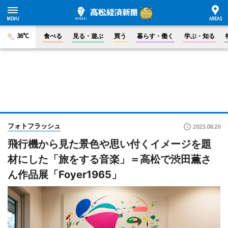
36°C
食べる
見る・遊ぶ
買う
暮らす・働く
学ぶ・知る
フォトフラッシュ
2025.08.20
飛行機から見た景色や思い付くイメージを題
材にした「旅をする音楽」＝高松で渋田薫さ
ん作品展「Foyer1965」