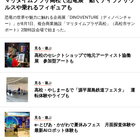
マリタイムプラザ高松で恐竜展 動くティラノサウ
ルスや乗れるフィギュアも
恐竜の世界や魅力に触れる企画展「DINOVENTURE（ディノベンチャ
ー）」が8月1日、複合商業施設「マリタイムプラザ高松」（高松市サン
ポート）2階特設会場で始まった。
見る・遊ぶ
高松のセレクトショップで地元アーティスト協働
展 参加型アートも
見る・遊ぶ
高松・やしまーるで「源平屋島鉄道フェスタ」 運
転体験やライブも
見る・遊ぶ
e-とぴあ・かがわで夏休みフェス 月面探査体験や
最新AIロボット体験も