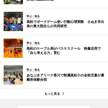
学ぶ・知る
高松でボードゲーム使い行動心理実験 さぬき市出
身の東大院生らが共同研究
学ぶ・知る
高松のケーブル局がバスケスクール 映像活用で
「自ら考える力」育む
学ぶ・知る
あなぶきアリーナ香川で附属高松小の全校児童が避
難所体験合宿
もっと見る