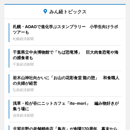
みん経トピックス
札幌・AOAOで進化学ぶスタンプラリー 小学生向けラボ
ツアーも
札幌経済新聞
千葉県立中央博物館で「ちば恐竜博」 巨大肉食恐竜や海
の捕食者も
千葉経済新聞
岩木山神社向かいに「お山の花彩食堂 龍の憩」 和食職人
の夫婦が経営
弘前経済新聞
浅草・松が谷にニットカフェ「ito-mori」 編み物好きが
集う場に
浅草経済新聞
北習志野の老舗精肉店「鳥吉」が創業170周年 幕末から