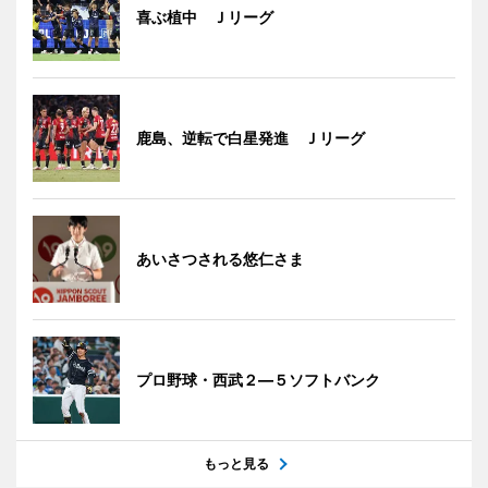
喜ぶ植中 Ｊリーグ
鹿島、逆転で白星発進 Ｊリーグ
あいさつされる悠仁さま
プロ野球・西武２―５ソフトバンク
もっと見る