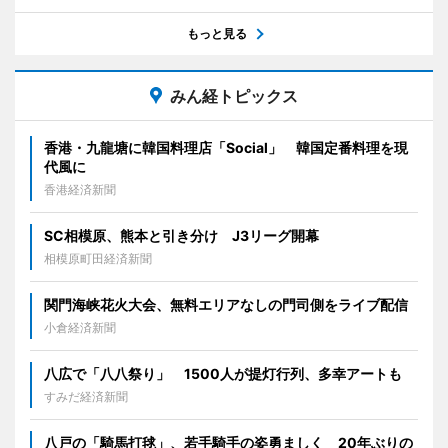
もっと見る
みん経トピックス
香港・九龍塘に韓国料理店「Social」 韓国定番料理を現
代風に
香港経済新聞
SC相模原、熊本と引き分け J3リーグ開幕
相模原町田経済新聞
関門海峡花火大会、無料エリアなしの門司側をライブ配信
小倉経済新聞
八広で「八八祭り」 1500人が提灯行列、多幸アートも
すみだ経済新聞
八戸の「騎馬打毬」、若手騎手の姿勇ましく 20年ぶりの