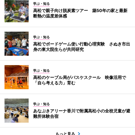
学ぶ・知る
高松で親子向け脱炭素ツアー 築50年の家と最新
断熱の温度差体感
学ぶ・知る
高松でボードゲーム使い行動心理実験 さぬき市出
身の東大院生らが共同研究
学ぶ・知る
高松のケーブル局がバスケスクール 映像活用で
「自ら考える力」育む
学ぶ・知る
あなぶきアリーナ香川で附属高松小の全校児童が避
難所体験合宿
もっと見る