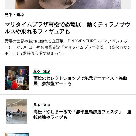
見る・遊ぶ
マリタイムプラザ高松で恐竜展 動くティラノサウ
ルスや乗れるフィギュアも
恐竜の世界や魅力に触れる企画展「DINOVENTURE（ディノベンチャ
ー）」が8月1日、複合商業施設「マリタイムプラザ高松」（高松市サン
ポート）2階特設会場で始まった。
見る・遊ぶ
高松のセレクトショップで地元アーティスト協働
展 参加型アートも
見る・遊ぶ
高松・やしまーるで「源平屋島鉄道フェスタ」 運
転体験やライブも