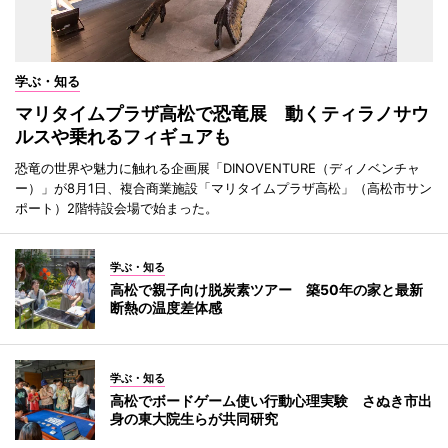
学ぶ・知る
マリタイムプラザ高松で恐竜展 動くティラノサウ
ルスや乗れるフィギュアも
恐竜の世界や魅力に触れる企画展「DINOVENTURE（ディノベンチャ
ー）」が8月1日、複合商業施設「マリタイムプラザ高松」（高松市サン
ポート）2階特設会場で始まった。
学ぶ・知る
高松で親子向け脱炭素ツアー 築50年の家と最新
断熱の温度差体感
学ぶ・知る
高松でボードゲーム使い行動心理実験 さぬき市出
身の東大院生らが共同研究