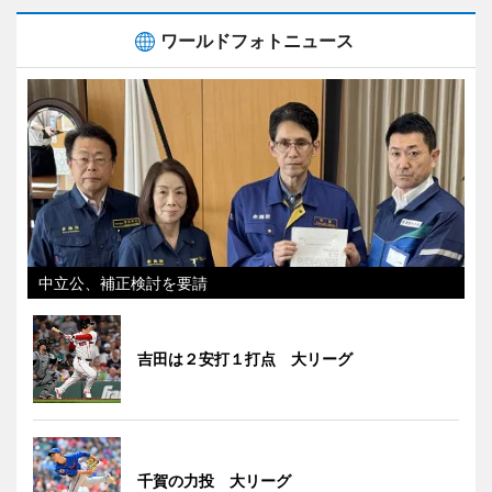
ワールドフォトニュース
中立公、補正検討を要請
吉田は２安打１打点 大リーグ
千賀の力投 大リーグ