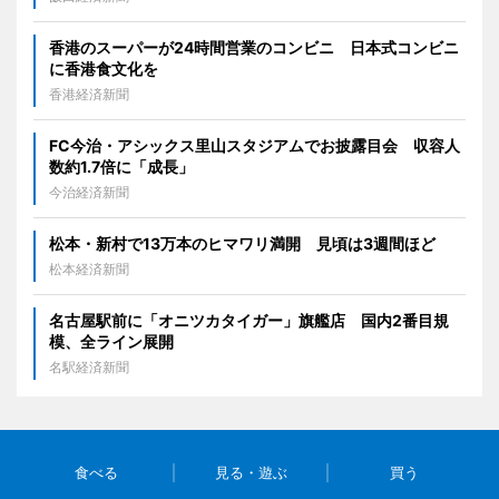
香港のスーパーが24時間営業のコンビニ 日本式コンビニ
に香港食文化を
香港経済新聞
FC今治・アシックス里山スタジアムでお披露目会 収容人
数約1.7倍に「成長」
今治経済新聞
松本・新村で13万本のヒマワリ満開 見頃は3週間ほど
松本経済新聞
名古屋駅前に「オニツカタイガー」旗艦店 国内2番目規
模、全ライン展開
名駅経済新聞
食べる
見る・遊ぶ
買う