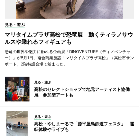
見る・遊ぶ
マリタイムプラザ高松で恐竜展 動くティラノサウ
ルスや乗れるフィギュアも
恐竜の世界や魅力に触れる企画展「DINOVENTURE（ディノベンチャ
ー）」が8月1日、複合商業施設「マリタイムプラザ高松」（高松市サン
ポート）2階特設会場で始まった。
見る・遊ぶ
高松のセレクトショップで地元アーティスト協働
展 参加型アートも
見る・遊ぶ
高松・やしまーるで「源平屋島鉄道フェスタ」 運
転体験やライブも