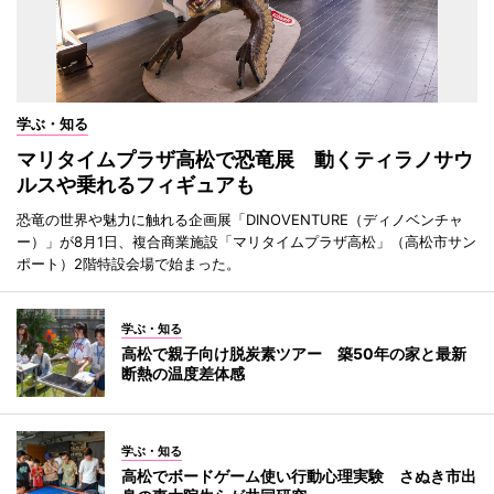
学ぶ・知る
マリタイムプラザ高松で恐竜展 動くティラノサウ
ルスや乗れるフィギュアも
恐竜の世界や魅力に触れる企画展「DINOVENTURE（ディノベンチャ
ー）」が8月1日、複合商業施設「マリタイムプラザ高松」（高松市サン
ポート）2階特設会場で始まった。
学ぶ・知る
高松で親子向け脱炭素ツアー 築50年の家と最新
断熱の温度差体感
学ぶ・知る
高松でボードゲーム使い行動心理実験 さぬき市出