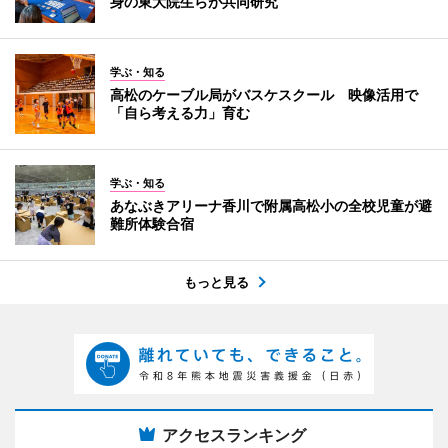
身の東大院生らが共同研究
学ぶ・知る
高松のケーブル局がバスケスクール 映像活用で
「自ら考える力」育む
学ぶ・知る
あなぶきアリーナ香川で附属高松小の全校児童が避
難所体験合宿
もっと見る
アクセスランキング