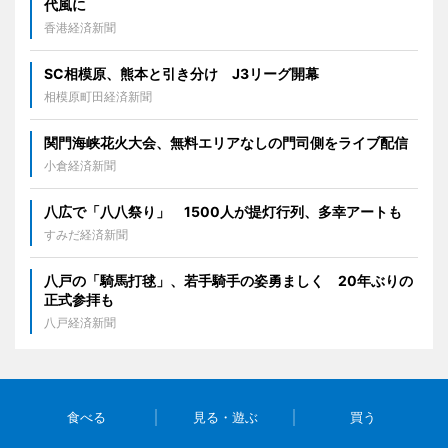
代風に
香港経済新聞
SC相模原、熊本と引き分け J3リーグ開幕
相模原町田経済新聞
関門海峡花火大会、無料エリアなしの門司側をライブ配信
小倉経済新聞
八広で「八八祭り」 1500人が提灯行列、多幸アートも
すみだ経済新聞
八戸の「騎馬打毬」、若手騎手の姿勇ましく 20年ぶりの
正式参拝も
八戸経済新聞
食べる
見る・遊ぶ
買う