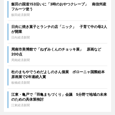
飯田の国道153沿いに「3時のおやつクレープ」 南信州産
フルーツ使う
飯田経済新聞
日向に焼き菓子とランチの店「ニック」 子育て中の母2人
が開業
日向経済新聞
周南市美博館で「ねずみくんのチョッキ展」 原画など
200点
周南経済新聞
杜のまちやでうめだよしのさん個展 ボローニャ国際絵本
原画展で2年連続入賞
板橋経済新聞
江東・亀戸で「羽亀まちづくり」会議 5分野で地域の未来
のための具体策検討
江東経済新聞