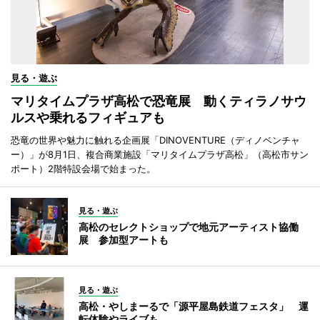
見る・遊ぶ
マリタイムプラザ高松で恐竜展 動くティラノサウ
ルスや乗れるフィギュアも
恐竜の世界や魅力に触れる企画展「DINOVENTURE（ディノベンチャ
ー）」が8月1日、複合商業施設「マリタイムプラザ高松」（高松市サン
ポート）2階特設会場で始まった。
見る・遊ぶ
高松のセレクトショップで地元アーティスト協働
展 参加型アートも
見る・遊ぶ
高松・やしまーるで「源平屋島鉄道フェスタ」 運
転体験やライブも