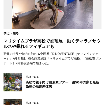
学ぶ・知る
マリタイムプラザ高松で恐竜展 動くティラノサウ
ルスや乗れるフィギュアも
恐竜の世界や魅力に触れる企画展「DINOVENTURE（ディノベンチャ
ー）」が8月1日、複合商業施設「マリタイムプラザ高松」（高松市サン
ポート）2階特設会場で始まった。
学ぶ・知る
高松で親子向け脱炭素ツアー 築50年の家と最新
断熱の温度差体感
学ぶ・知る