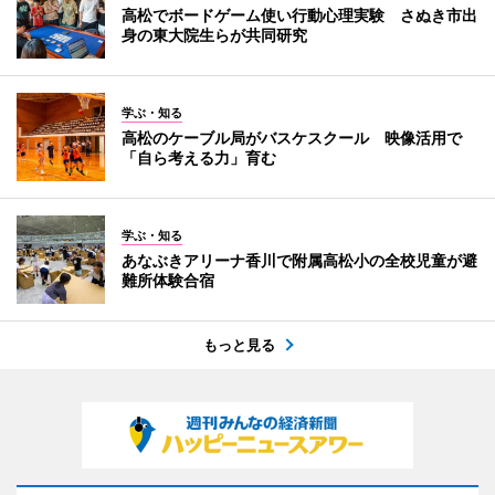
高松でボードゲーム使い行動心理実験 さぬき市出
身の東大院生らが共同研究
学ぶ・知る
高松のケーブル局がバスケスクール 映像活用で
「自ら考える力」育む
学ぶ・知る
あなぶきアリーナ香川で附属高松小の全校児童が避
難所体験合宿
もっと見る