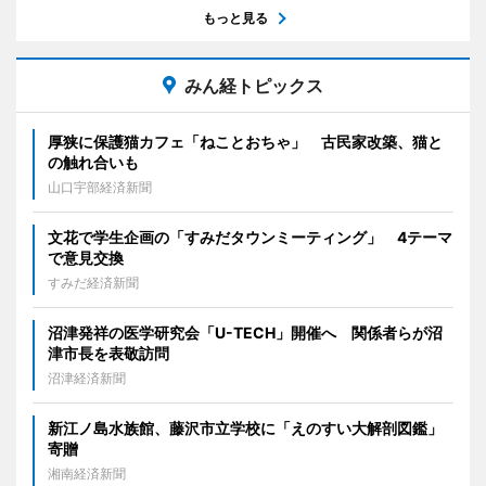
もっと見る
みん経トピックス
厚狭に保護猫カフェ「ねことおちゃ」 古民家改築、猫と
の触れ合いも
山口宇部経済新聞
文花で学生企画の「すみだタウンミーティング」 4テーマ
で意見交換
すみだ経済新聞
沼津発祥の医学研究会「U-TECH」開催へ 関係者らが沼
津市長を表敬訪問
沼津経済新聞
新江ノ島水族館、藤沢市立学校に「えのすい大解剖図鑑」
寄贈
湘南経済新聞