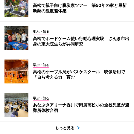
高松で親子向け脱炭素ツアー 築50年の家と最新
断熱の温度差体感
学ぶ・知る
高松でボードゲーム使い行動心理実験 さぬき市出
身の東大院生らが共同研究
学ぶ・知る
高松のケーブル局がバスケスクール 映像活用で
「自ら考える力」育む
学ぶ・知る
あなぶきアリーナ香川で附属高松小の全校児童が避
難所体験合宿
もっと見る