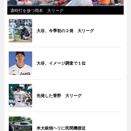
適時打を放つ岡本 大リーグ
大谷、今季初の２発 大リーグ
大谷、イメージ調査で１位
先発した菅野 大リーグ
米大統領ヘリに民間機接近