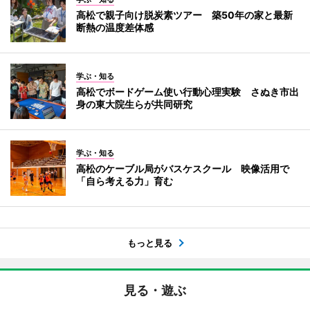
高松で親子向け脱炭素ツアー 築50年の家と最新
断熱の温度差体感
学ぶ・知る
高松でボードゲーム使い行動心理実験 さぬき市出
身の東大院生らが共同研究
学ぶ・知る
高松のケーブル局がバスケスクール 映像活用で
「自ら考える力」育む
もっと見る
見る・遊ぶ