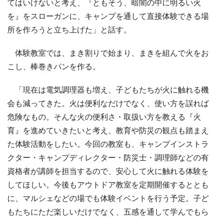
てはいけないと考え、『ともそう、暗闇の中に明るい火
を』をスローガンに、キャンプを通して直接体験できる場
所を作ろうと立ち上げた」と話す。
体験教室では、まき割りで始まり、まきを組んで火をお
こし、棒巻きパンを作る。
「現在は電気調理器も増え、子どもたちが火に触れる機
会も減ってきた。火は便利なだけでなく、使い方を誤れば
危険なもの。そんな火の便利さ・取扱い方を教える『火
育』を進めていきたいと考え、教育や防災の観点も踏まえ
た体験活動をしたい。今回の教室も、キャンプインストラ
クター・キャンプディレクター・防災士・調理師などの有
資格者が講師を担当するので、安心して火に触れる体験を
してほしい。今後もアウトドア教室を定期開催するととも
に、マルシェなどの場でも体験イベントを行う予定。子ど
もたちにただ楽しいだけでなく、五感を通して学んでもら