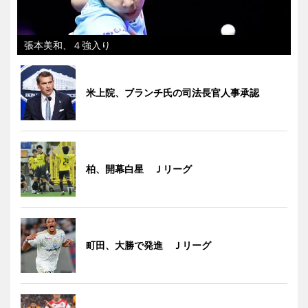
張本美和、４強入り
米上院、ブランチ氏の司法長官人事承認
柏、開幕白星 Ｊリーグ
町田、大勝で発進 Ｊリーグ