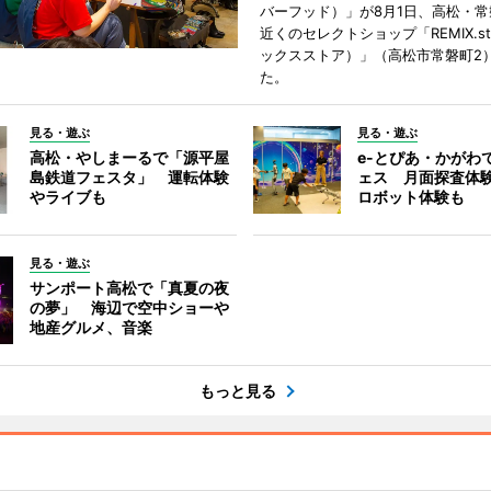
バーフッド）」が8月1日、高松・
近くのセレクトショップ「REMIX.st
ックスストア）」（高松市常磐町2
た。
見る・遊ぶ
見る・遊ぶ
高松・やしまーるで「源平屋
e-とぴあ・かがわ
島鉄道フェスタ」 運転体験
ェス 月面探査体験
やライブも
ロボット体験も
見る・遊ぶ
サンポート高松で「真夏の夜
の夢」 海辺で空中ショーや
地産グルメ、音楽
もっと見る