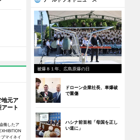
被爆８１年、広島原爆の日
ドローン企業社長、車爆破
で重傷
で地元ア
型アート
ハシナ前首相「母国を正し
協働したア
い道に」
HIBITION
D（ラブマイネイ