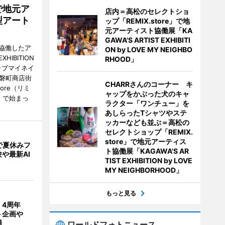
で地元ア
店内＝高松のセレクトショ
型アート
ップ「REMIX.store」で地
元アーティスト協働展「KA
GAWA'S ARTIST EXHIBITI
協働したア
ON by LOVE MY NEIGHBO
HIBITION
RHOOD」
D（ラブマイネイ
常磐町商店街
CHARRさんのコーナー キ
ore（リミ
ャップをかぶった犬のキャ
）で始まっ
ラクター「ワンチュー」を
あしらったTシャツやステ
ッカーなども並ぶ＝高松の
セレクトショップ「REMIX.
store」で地元アーティス
で夏休みフ
ト協働展「KAGAWA'S AR
や最新AI
TIST EXHIBITION by LOVE
MY NEIGHBORHOOD」
もっと見る
」4周年
ト企画や
場
ワールドフォトニュース