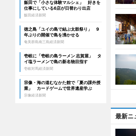
飯田で「小さな体験マルシェ」 好きを
仕事にしている6店が日替わり出店
飯田経済新聞
徳之島「ユイの島で結ぶ太鼓祭り」 9
年ぶりの開催で島を沸かせる
奄美群島南三島経済新聞
壱岐に「壱岐の島ラーメン 志賀屋」 タ
イ塩ラーメンで島の新名物目指す
壱岐対馬経済新聞
宗像・海の道むなかた館で「夏の課外授
業」 カードゲームで世界遺産学ぶ
宗像経済新聞
最新ニ