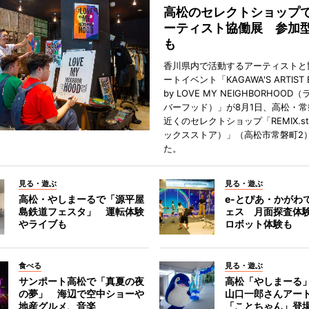
高松のセレクトショップ
ーティスト協働展 参加
も
香川県内で活動するアーティストと
ートイベント「KAGAWA'S ARTIST EX
by LOVE MY NEIGHBORHOO
バーフッド）」が8月1日、高松・
近くのセレクトショップ「REMIX.st
ックスストア）」（高松市常磐町2
た。
見る・遊ぶ
見る・遊ぶ
高松・やしまーるで「源平屋
e-とぴあ・かがわ
島鉄道フェスタ」 運転体験
ェス 月面探査体験
やライブも
ロボット体験も
食べる
見る・遊ぶ
サンポート高松で「真夏の夜
高松「やしまーる
の夢」 海辺で空中ショーや
山口一郎さんアー
地産グルメ、音楽
「ことちゃん」登