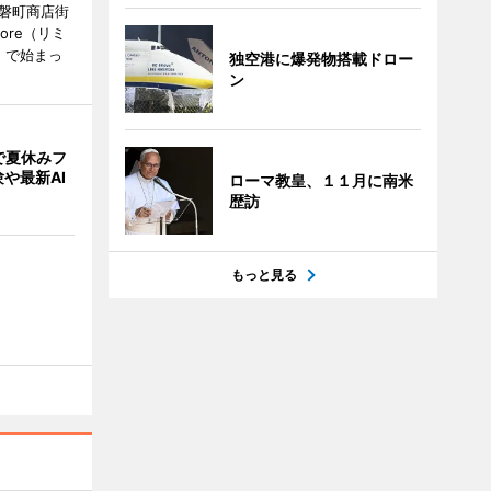
常磐町商店街
ore（リミ
）で始まっ
独空港に爆発物搭載ドロー
ン
で夏休みフ
や最新AI
ローマ教皇、１１月に南米
歴訪
もっと見る