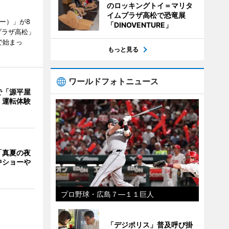
のロッキングトイ＝マリタ
イムプラザ高松で恐竜展
ャー）」が8
「DINOVENTURE」
プラザ高松」
で始まっ
もっと見る
ワールドフォトニュース
で「源平屋
 運転体験
「真夏の夜
中ショーや
プロ野球・広島７―１１巨人
「デジポリス」普及呼び掛