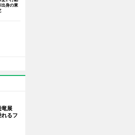
市出身の東
究
で恐竜展
乗れるフ