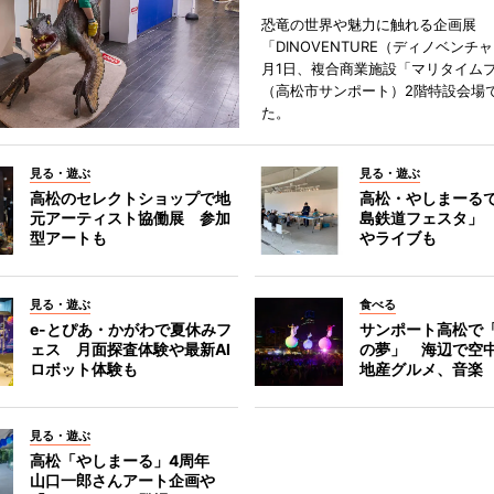
恐竜の世界や魅力に触れる企画展
「DINOVENTURE（ディノベンチ
月1日、複合商業施設「マリタイム
（高松市サンポート）2階特設会場
た。
見る・遊ぶ
見る・遊ぶ
高松のセレクトショップで地
高松・やしまーる
元アーティスト協働展 参加
島鉄道フェスタ」
型アートも
やライブも
見る・遊ぶ
食べる
e-とぴあ・かがわで夏休みフ
サンポート高松で
ェス 月面探査体験や最新AI
の夢」 海辺で空
ロボット体験も
地産グルメ、音楽
見る・遊ぶ
高松「やしまーる」4周年
山口一郎さんアート企画や