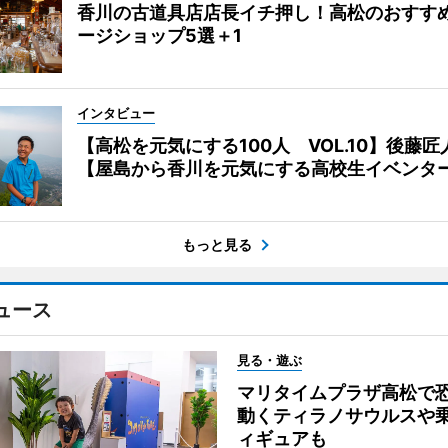
香川の古道具店店長イチ押し！高松のおすす
ージショップ5選＋1
インタビュー
【高松を元気にする100人 VOL.10】後藤匠
【屋島から香川を元気にする高校生イベンタ
もっと見る
ュース
見る・遊ぶ
マリタイムプラザ高松
動くティラノサウルスや
ィギュアも