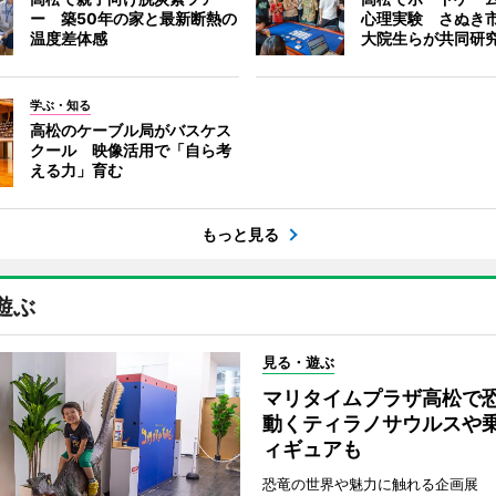
ー 築50年の家と最新断熱の
心理実験 さぬき
温度差体感
大院生らが共同研
学ぶ・知る
高松のケーブル局がバスケス
クール 映像活用で「自ら考
える力」育む
もっと見る
遊ぶ
見る・遊ぶ
マリタイムプラザ高松
動くティラノサウルスや
ィギュアも
恐竜の世界や魅力に触れる企画展