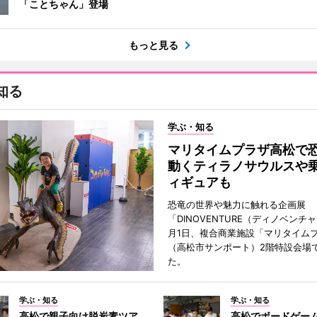
「ことちゃん」登場
もっと見る
知る
学ぶ・知る
マリタイムプラザ高松
動くティラノサウルスや
ィギュアも
恐竜の世界や魅力に触れる企画展
「DINOVENTURE（ディノベンチ
月1日、複合商業施設「マリタイム
（高松市サンポート）2階特設会場
た。
学ぶ・知る
学ぶ・知る
高松で親子向け脱炭素ツア
高松でボードゲー