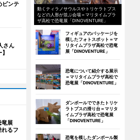
めビンテ
動くティラノサウルスやトリケラトプス
などの人形が並ぶ会場＝マリタイムプラ
ザ高松で恐竜展「DINOVENTURE」
フィギュアのパッケージを
模したフォトスポット＝マ
人さん
リタイムプラザ高松で恐竜
展「DINOVENTURE」
ー】
恐竜について紹介する展示
＝マリタイムプラザ高松で
恐竜展「DINOVENTURE」
ダンボールでできたトリケ
ラトプスの滑り台＝マリタ
イムプラザ高松で恐竜展
「DINOVENTURE」
で恐竜展
乗れるフ
恐竜を模したダンボール製