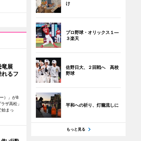
け
プロ野球・オリックス１―
３楽天
で恐竜展
佐野日大、２回戦へ 高校
乗れるフ
野球
ャー）」が8
プラザ高松」
平和への祈り、灯籠流しに
で始まっ
もっと見る
ム使い行動