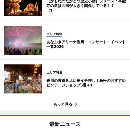
【かもねのたかまつ歴史小話】シリーズ：本能
寺の変は四国が大きく関係している！？
（1）
エリア特集
あなぶきアリーナ香川 コンサート・イベント
一覧2026
エリア特集
香川の古道具店店長イチ押し！高松のおすすめ
ビンテージショップ5選＋1
もっと見る
最新ニュース