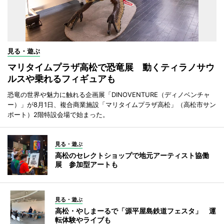
見る・遊ぶ
マリタイムプラザ高松で恐竜展 動くティラノサウ
ルスや乗れるフィギュアも
恐竜の世界や魅力に触れる企画展「DINOVENTURE（ディノベンチャ
ー）」が8月1日、複合商業施設「マリタイムプラザ高松」（高松市サン
ポート）2階特設会場で始まった。
見る・遊ぶ
高松のセレクトショップで地元アーティスト協働
展 参加型アートも
見る・遊ぶ
高松・やしまーるで「源平屋島鉄道フェスタ」 運
転体験やライブも