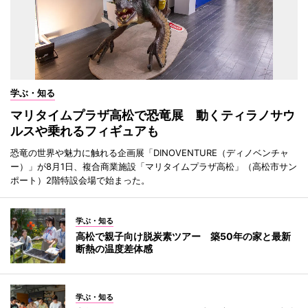
学ぶ・知る
マリタイムプラザ高松で恐竜展 動くティラノサウ
ルスや乗れるフィギュアも
恐竜の世界や魅力に触れる企画展「DINOVENTURE（ディノベンチャ
ー）」が8月1日、複合商業施設「マリタイムプラザ高松」（高松市サン
ポート）2階特設会場で始まった。
学ぶ・知る
高松で親子向け脱炭素ツアー 築50年の家と最新
断熱の温度差体感
学ぶ・知る