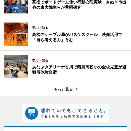
高松でボードゲーム使い行動心理実験 さぬき市出
身の東大院生らが共同研究
学ぶ・知る
高松のケーブル局がバスケスクール 映像活用で
「自ら考える力」育む
学ぶ・知る
あなぶきアリーナ香川で附属高松小の全校児童が避
難所体験合宿
もっと見る