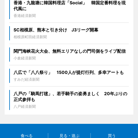
香港・九龍塘に韓国料理店「Social」 韓国定番料理を現
代風に
香港経済新聞
SC相模原、熊本と引き分け J3リーグ開幕
相模原町田経済新聞
関門海峡花火大会、無料エリアなしの門司側をライブ配信
小倉経済新聞
八広で「八八祭り」 1500人が提灯行列、多幸アートも
すみだ経済新聞
八戸の「騎馬打毬」、若手騎手の姿勇ましく 20年ぶりの
正式参拝も
八戸経済新聞
食べる
見る・遊ぶ
買う