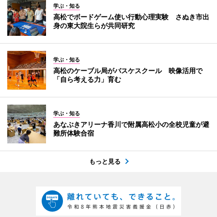
学ぶ・知る
高松でボードゲーム使い行動心理実験 さぬき市出
身の東大院生らが共同研究
学ぶ・知る
高松のケーブル局がバスケスクール 映像活用で
「自ら考える力」育む
学ぶ・知る
あなぶきアリーナ香川で附属高松小の全校児童が避
難所体験合宿
もっと見る