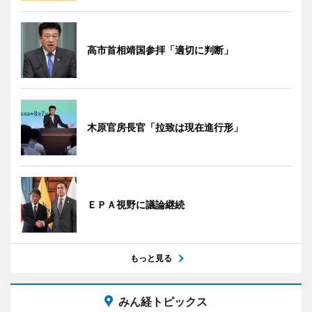
高市首相靖国参拝「適切に判断」
木原官房長官「拉致は現在進行形」
ＥＰＡ視野に議論継続
もっと見る
みん経トピックス