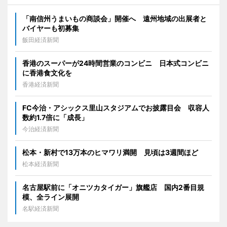
「南信州うまいもの商談会」開催へ 遠州地域の出展者と
バイヤーも初募集
飯田経済新聞
香港のスーパーが24時間営業のコンビニ 日本式コンビニ
に香港食文化を
香港経済新聞
FC今治・アシックス里山スタジアムでお披露目会 収容人
数約1.7倍に「成長」
今治経済新聞
松本・新村で13万本のヒマワリ満開 見頃は3週間ほど
松本経済新聞
名古屋駅前に「オニツカタイガー」旗艦店 国内2番目規
模、全ライン展開
名駅経済新聞