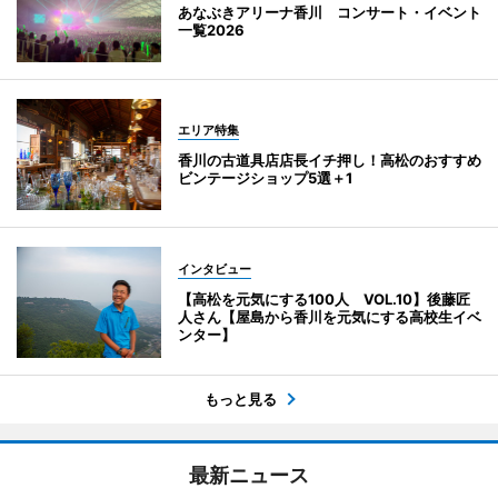
あなぶきアリーナ香川 コンサート・イベント
一覧2026
エリア特集
香川の古道具店店長イチ押し！高松のおすすめ
ビンテージショップ5選＋1
インタビュー
【高松を元気にする100人 VOL.10】後藤匠
人さん【屋島から香川を元気にする高校生イベ
ンター】
もっと見る
最新ニュース