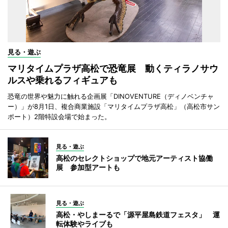
見る・遊ぶ
マリタイムプラザ高松で恐竜展 動くティラノサウ
ルスや乗れるフィギュアも
恐竜の世界や魅力に触れる企画展「DINOVENTURE（ディノベンチャ
ー）」が8月1日、複合商業施設「マリタイムプラザ高松」（高松市サン
ポート）2階特設会場で始まった。
見る・遊ぶ
高松のセレクトショップで地元アーティスト協働
展 参加型アートも
見る・遊ぶ
高松・やしまーるで「源平屋島鉄道フェスタ」 運
転体験やライブも