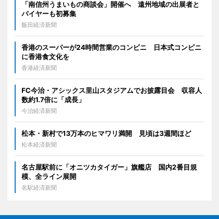
「南信州うまいもの商談会」開催へ 遠州地域の出展者と
バイヤーも初募集
飯田経済新聞
香港のスーパーが24時間営業のコンビニ 日本式コンビニ
に香港食文化を
香港経済新聞
FC今治・アシックス里山スタジアムでお披露目会 収容人
数約1.7倍に「成長」
今治経済新聞
松本・新村で13万本のヒマワリ満開 見頃は3週間ほど
松本経済新聞
名古屋駅前に「オニツカタイガー」旗艦店 国内2番目規
模、全ライン展開
名駅経済新聞