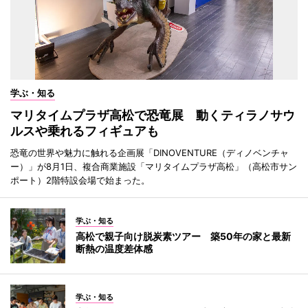
学ぶ・知る
マリタイムプラザ高松で恐竜展 動くティラノサウ
ルスや乗れるフィギュアも
恐竜の世界や魅力に触れる企画展「DINOVENTURE（ディノベンチャ
ー）」が8月1日、複合商業施設「マリタイムプラザ高松」（高松市サン
ポート）2階特設会場で始まった。
学ぶ・知る
高松で親子向け脱炭素ツアー 築50年の家と最新
断熱の温度差体感
学ぶ・知る