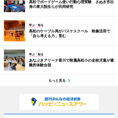
高松でボードゲーム使い行動心理実験 さぬき市出
身の東大院生らが共同研究
学ぶ・知る
高松のケーブル局がバスケスクール 映像活用で
「自ら考える力」育む
学ぶ・知る
あなぶきアリーナ香川で附属高松小の全校児童が避
難所体験合宿
もっと見る