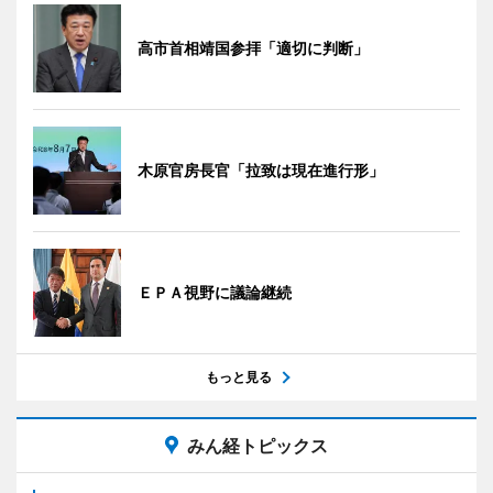
高市首相靖国参拝「適切に判断」
木原官房長官「拉致は現在進行形」
ＥＰＡ視野に議論継続
もっと見る
みん経トピックス