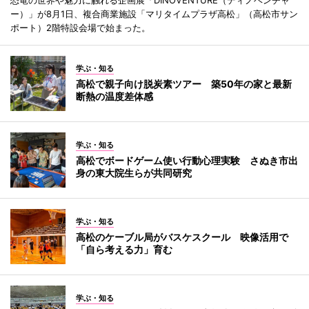
ー）」が8月1日、複合商業施設「マリタイムプラザ高松」（高松市サン
ポート）2階特設会場で始まった。
学ぶ・知る
高松で親子向け脱炭素ツアー 築50年の家と最新
断熱の温度差体感
学ぶ・知る
高松でボードゲーム使い行動心理実験 さぬき市出
身の東大院生らが共同研究
学ぶ・知る
高松のケーブル局がバスケスクール 映像活用で
「自ら考える力」育む
学ぶ・知る