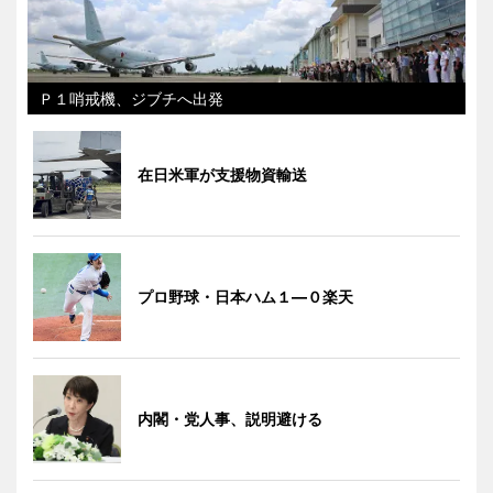
Ｐ１哨戒機、ジブチへ出発
在日米軍が支援物資輸送
プロ野球・日本ハム１―０楽天
内閣・党人事、説明避ける